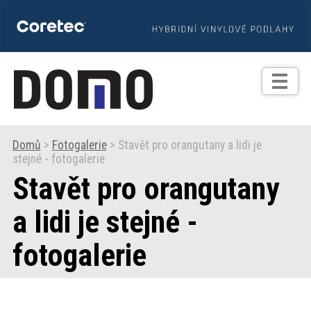
TIPY
Zprávy
Realizace
Domů
>
Fotogalerie
> Stavět pro orangutany a lidi je
stejné - fotogalerie
Praxe
Stavět pro orangutany
Fotogalerie
a lidi je stejné -
fotogalerie
Produkty
Prodejní