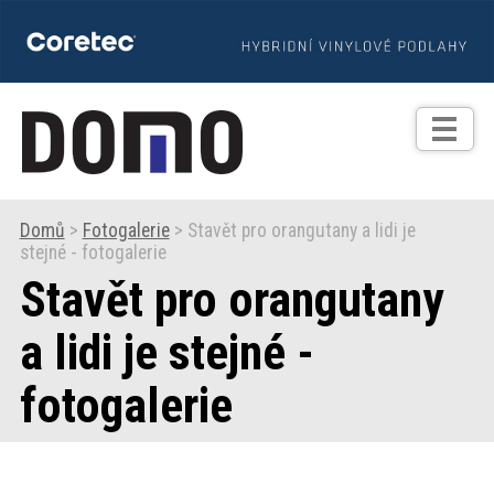
TIPY
Zprávy
Realizace
Domů
>
Fotogalerie
> Stavět pro orangutany a lidi je
stejné - fotogalerie
Praxe
Stavět pro orangutany
Fotogalerie
a lidi je stejné -
fotogalerie
Produkty
Prodejní