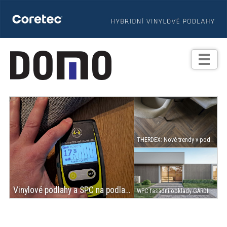
TIPY
Zprávy
Realizace
Praxe
THERDEX: Nové trendy v podlahách – návrat ořechových a tmavých teplých odstínů
Fotogalerie
Produkty
Vinylové podlahy a SPC na podlahovém topení
WPC fasádní obklady GARDIN Deco Wall jako novinka od společnosti JAF HOLZ
Prodejní