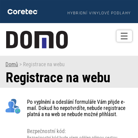
TIPY
Zprávy
Realizace
Domů
> Registrace na webu
Registrace na webu
Praxe
Fotogalerie
Po vyplnění a odeslání formuláře Vám přijde e-
mail. Dokud ho nepotvrdíte, nebude registrace
Produkty
platná a na web se nebude možné přihlásit.
Bezpečnostní kód:
Prodejní
Bezpečnostní kód bude všem sdělen přímou cestou.