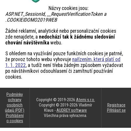
akce
Názvy cookies jsou:
ASP.NET_SessionId, __RequestVerificationToken a
.COOKIEIDOMO2019WEB
ProfiMag
Žádné reklamní, analytické nebo personalizační cookies
zde nenajdete, a
nedochází tak k žádnému sledování
Kontakt
chování návštěvníka
webu.
S ohledem na využívání pouze funkčních cookies je patrné,
že provoz tohoto webu vyhovuje
nařízením, která platí od
1. 1. 2022
, a tudíž není třeba žádným způsobem vyžadovat
po návštěvníkovi odsouhlasení či zamítnutí používání
cookies.
Podmínky
ochrany
Copyright © 2019-2026
Atemi s.r.o.
osobních
Copyright © 2019-2026 Vladimír
Registrace
údajů (PDF)
Klaus -
AUDREY software
Přihlásit se
Prohlášení
Všechna práva vyhrazena.
o cookies