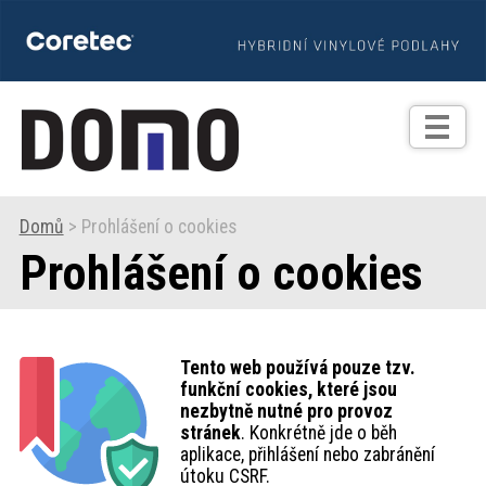
TIPY
Zprávy
Realizace
Domů
> Prohlášení o cookies
Prohlášení o cookies
Praxe
Fotogalerie
Tento web používá pouze tzv.
funkční cookies, které jsou
Produkty
nezbytně nutné pro provoz
stránek
. Konkrétně jde o běh
aplikace, přihlášení nebo zabránění
Prodejní
útoku CSRF.