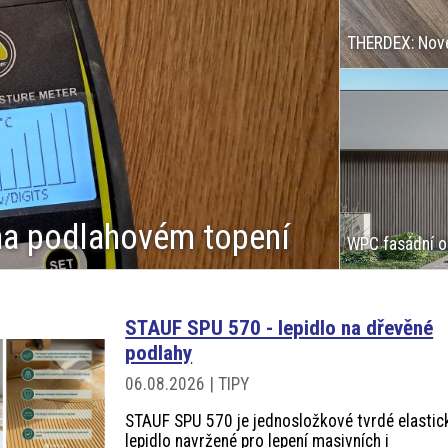
na podlahovém topení
STAUF SPU 570 - lepidlo na dřevěné
podlahy
06.08.2026 | TIPY
STAUF SPU 570 je jednosložkové tvrdé elastic
lepidlo navržené pro lepení masivních i