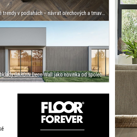
THERDEX: Nové trendy v podlahách – návrat ořechových a tmavých teplých odstínů
WPC fasádní obklady GARDIN Deco Wall jako novinka od společnosti JAF HOLZ
ké