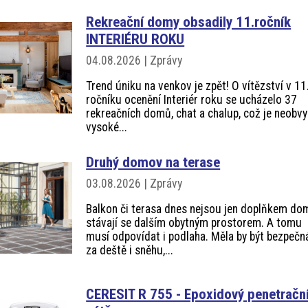
Rekreační domy obsadily 11.ročník
INTERIÉRU ROKU
04.08.2026 | Zprávy
Trend úniku na venkov je zpět! O vítězství v 11
ročníku ocenění Interiér roku se ucházelo 37
rekreačních domů, chat a chalup, což je neobvy
vysoké...
Druhý domov na terase
03.08.2026 | Zprávy
Balkon či terasa dnes nejsou jen doplňkem do
stávají se dalším obytným prostorem. A tomu
musí odpovídat i podlaha. Měla by být bezpečn
za deště i sněhu,...
CERESIT R 755 - Epoxidový penetračn