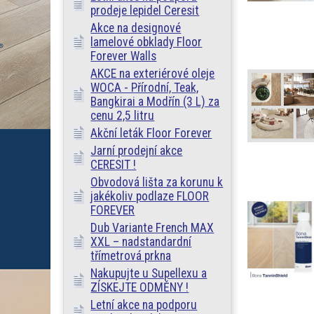
prodeje lepidel Ceresit
Akce na designové
lamelové obklady Floor
Forever Walls
AKCE na exteriérové oleje
WOCA - Přírodní, Teak,
Bangkirai a Modřín (3 L) za
cenu 2,5 litru
Akční leták Floor Forever
Jarní prodejní akce
CERESIT !
Obvodová lišta za korunu k
jakékoliv podlaze FLOOR
FOREVER
Dub Variante French MAX
XXL – nadstandardní
třímetrová prkna
Nakupujte u Supellexu a
ZÍSKEJTE ODMĚNY !
Letní akce na podporu