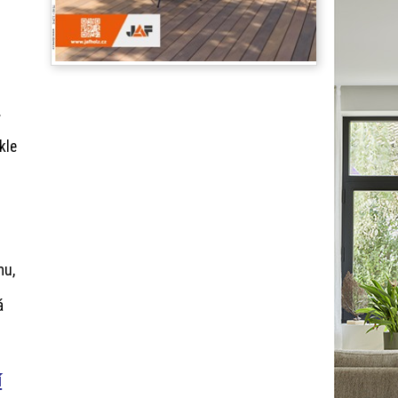
.
kle
mu,
á
í