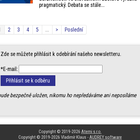
pragmatický. Debata se stále...
1
2
3
4
5
...
>
Poslední
Zde se můžete přihlásit k odebírání našeho newsletteru.
*E-mail:
 bude bezpečně uložen, nikomu ho nepředáváme ani neposíláme
Copyright © 2019-2026
Atemi s.r.o.
Copyright © 2019-2026 Vladimír Klaus -
AUDREY software