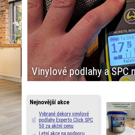
Vinylové podlahy a SPC 
Nejnovější akce
Vybrané dekory vinylové
podlahy Experto Click SPC
50 za akční cenu
Letní akce na podporu