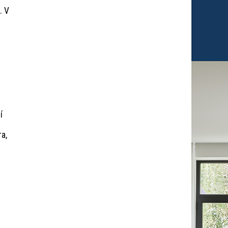
. V
í
ra,