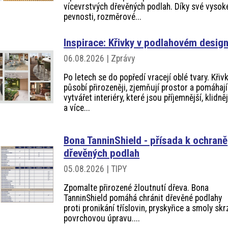
vícevrstvých dřevěných podlah. Díky své vysok
pevnosti, rozměrové...
Inspirace: Křivky v podlahovém desig
06.08.2026 | Zprávy
Po letech se do popředí vracejí oblé tvary. Křiv
působí přirozeněji, zjemňují prostor a pomáhají
vytvářet interiéry, které jsou příjemnější, klidněj
a více...
Bona TanninShield - přísada k ochraně
dřevěných podlah
05.08.2026 | TIPY
Zpomalte přirozené žloutnutí dřeva. Bona
TanninShield pomáhá chránit dřevěné podlahy
proti pronikání tříslovin, pryskyřice a smoly skr
povrchovou úpravu....