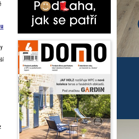
é
nu
ky
ší
z