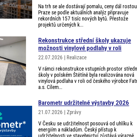
Na trh se ale dostávají pomalu, ceny dál rostou
Praze se podle aktuálních analýz připravuje
rekordních 157 tisíc nových bytů. Přestože
projektů určených k...
Rekonstrukce střední školy ukazuje
možnosti vinylové podlahy v roli
22.07.2026 | Realizace
V rámci rekonstrukce vstupních prostor středn
školy v polském Štětíně byla realizována nová
vinylová podlaha v roli od českého výrobce Fat
a.s. Cílem...
Barometr udržitelné výstavby 2026
21.07.2026 | Zprávy
V Česku se udržitelnost posouvá od uhlíku k
energiím a nákladům. Český přístup k
udržitelnosti ve stavebnictví zůstává výrazně