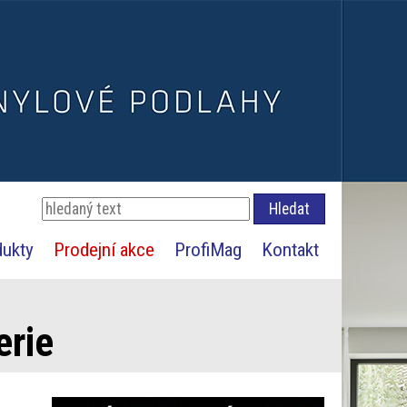
dukty
Prodejní akce
ProfiMag
Kontakt
erie