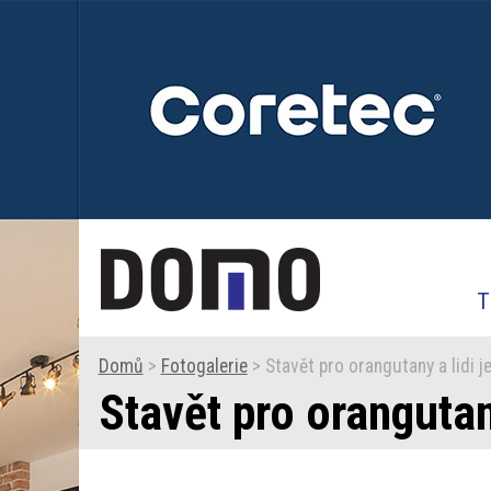
T
Domů
>
Fotogalerie
> Stavět pro orangutany a lidi je
Stavět pro orangutany