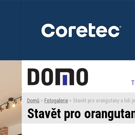
T
Domů
>
Fotogalerie
> Stavět pro orangutany a lidi je
Stavět pro orangutany