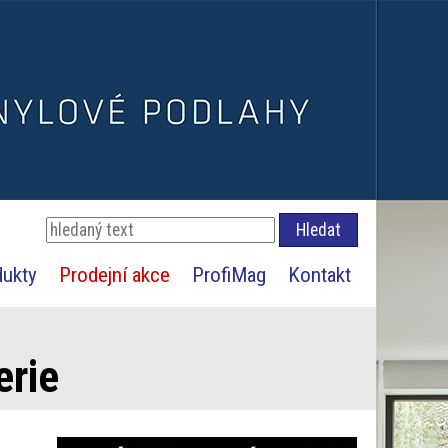
dukty
Prodejní akce
ProfiMag
Kontakt
erie