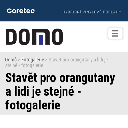
TIPY
Zprávy
Realizace
Domů
>
Fotogalerie
> Stavět pro orangutany a lidi je
stejné - fotogalerie
Praxe
Stavět pro orangutany
Fotogalerie
a lidi je stejné -
fotogalerie
Produkty
Prodejní