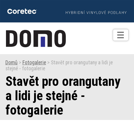
TIPY
Zprávy
Realizace
Domů
>
Fotogalerie
> Stavět pro orangutany a lidi je
stejné - fotogalerie
Praxe
Stavět pro orangutany
Fotogalerie
a lidi je stejné -
fotogalerie
Produkty
Prodejní