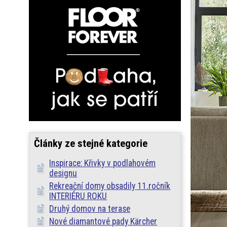
Články ze stejné kategorie
Inspirace: Křivky v podlahovém
designu
Rekreační domy obsadily 11.ročník
INTERIÉRU ROKU
Druhý domov na terase
Nové diamantové pady Kärcher