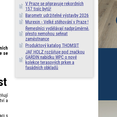
V Praze se připravuje rekordních
157 tisíc bytů!
Barometr udržitelné výstavby 2026
Murexin - Velké stěhování v Praze !
Řemeslníci vydělávají nadprůměrně,
přesto nemohou sehnat
zaměstnance
Produktový katalog THOMSIT
ních
JAF HOLZ rozšiřuje pod značkou
e se
GARDIN nabídku WPC o nové
kolekce terasových prken a
fasádních obkladů
st
žňují
tví a
aci s