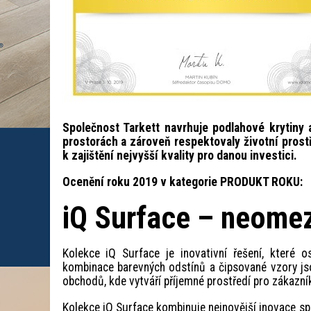
Společnost Tarkett navrhuje podlahové krytiny a
prostorách a zároveň respektovaly životní prost
k zajištění nejvyšší kvality pro danou investici.
Ocenění roku 2019 v kategorie PRODUKT ROKU:
iQ Surface – neomeze
Kolekce iQ Surface je inovativní řešení, které o
kombinace barevných odstínů a čipsované vzory jso
obchodů, kde vytváří příjemné prostředí pro zákazník
Kolekce iQ Surface kombinuje nejnovější inovace spo