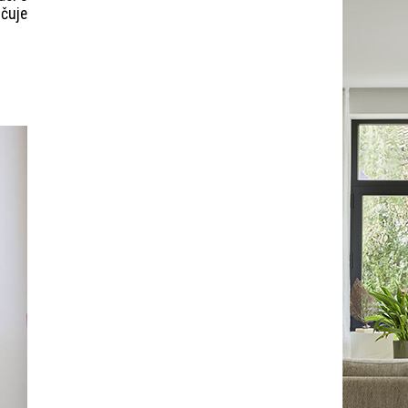
učuje