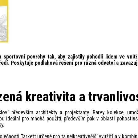
 sportovní povrchy tak, aby zajistily pohodlí lidem ve vnitř
ředí. Poskytuje podlahová řešení pro různá odvětví a zavazuj
ná kreativita a trvanlivo
sloví především architekty a projektanty. Barvy kolekce, umo
u ideální pro mnohá použití, především pak v oblasti pohostins
y.
lečnosti Tarkett určené pro ta nejkreativnější využití a v kombin