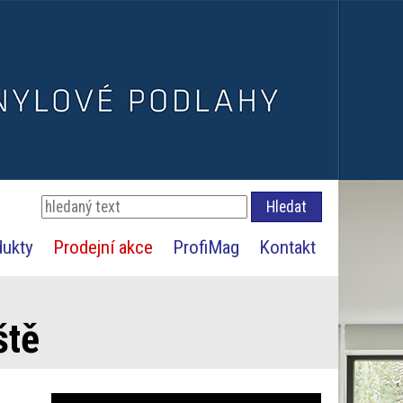
dukty
Prodejní akce
ProfiMag
Kontakt
ště