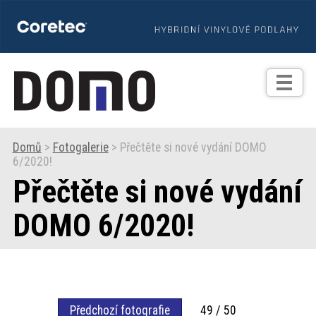
TIPY
Zprávy
Realizace
Domů
>
Fotogalerie
> Přečtěte si nové vydání DOMO
6/2020!
Praxe
Přečtěte si nové vydání
Fotogalerie
DOMO 6/2020!
Produkty
Prodejní
Předchozí fotografie
49 / 50