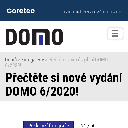
TIPY
Zprávy
Realizace
Domů
>
Fotogalerie
> Přečtěte si nové vydání DOMO
6/2020!
Praxe
Přečtěte si nové vydání
Fotogalerie
DOMO 6/2020!
Produkty
Prodejní
Předchozí fotografie
21 / 50