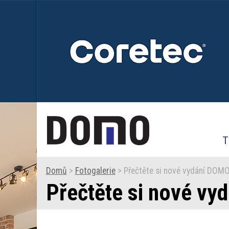
T
Domů
>
Fotogalerie
> Přečtěte si nové vydání DOM
Přečtěte si nové vy