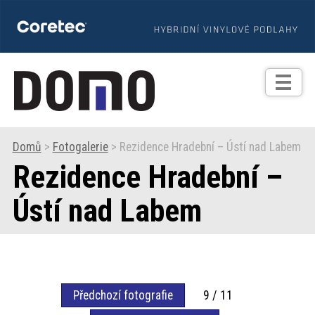
TIPY
Zprávy
Realizace
Domů
>
Fotogalerie
> Rezidence Hradební – Ústí nad Labem
Rezidence Hradební –
Praxe
Ústí nad Labem
Fotogalerie
Produkty
Předchozí fotografie
9 / 11
Prodejní