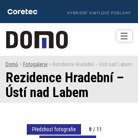
TIPY
Zprávy
Realizace
Domů
>
Fotogalerie
> Rezidence Hradební – Ústí nad Labem
Rezidence Hradební –
Praxe
Ústí nad Labem
Fotogalerie
Produkty
Předchozí fotografie
8 / 11
Prodejní