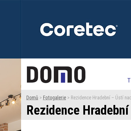
T
Domů
>
Fotogalerie
> Rezidence Hradební – Ústí na
Rezidence Hradební