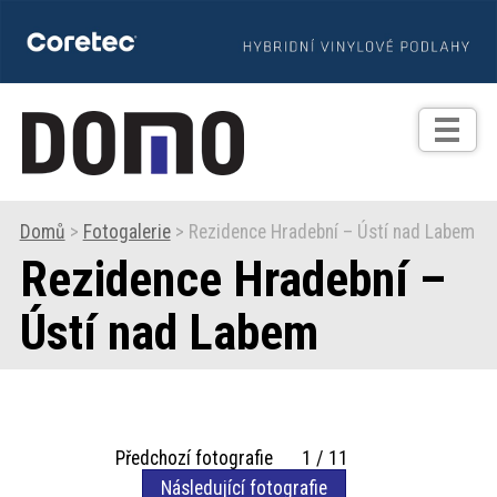
TIPY
Zprávy
Realizace
Domů
>
Fotogalerie
> Rezidence Hradební – Ústí nad Labem
Rezidence Hradební –
Praxe
Ústí nad Labem
Fotogalerie
Produkty
Předchozí fotografie 1 / 11
Prodejní
Následující fotografie