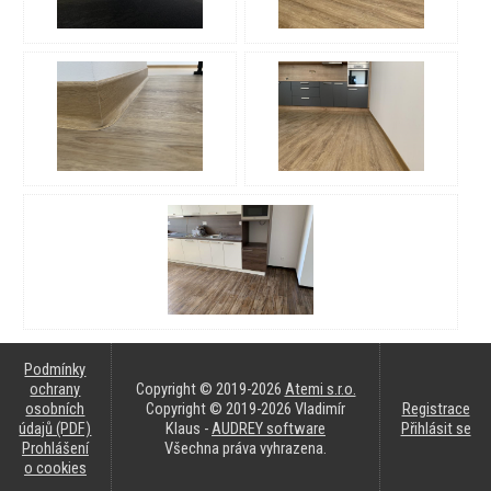
Podmínky
ochrany
Copyright © 2019-2026
Atemi s.r.o.
osobních
Copyright © 2019-2026 Vladimír
Registrace
údajů (PDF)
Klaus -
AUDREY software
Přihlásit se
Prohlášení
Všechna práva vyhrazena.
o cookies