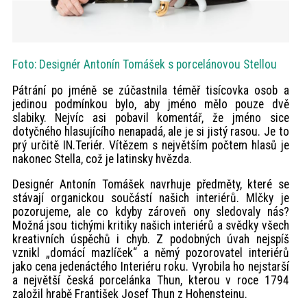
Foto: Designér Antonín Tomášek s porcelánovou Stellou
Pátrání po jméně se zúčastnila téměř tisícovka osob a
jedinou podmínkou bylo, aby jméno mělo pouze dvě
slabiky. Nejvíc asi pobavil komentář, že jméno sice
dotyčného hlasujícího nenapadá, ale je si jistý rasou. Je to
prý určitě IN.Teriér. Vítězem s největším počtem hlasů je
nakonec Stella, což je latinsky hvězda.
Designér Antonín Tomášek navrhuje předměty, které se
stávají organickou součástí našich interiérů. Mlčky je
pozorujeme, ale co kdyby zároveň ony sledovaly nás?
Možná jsou tichými kritiky našich interiérů a svědky všech
kreativních úspěchů i chyb. Z podobných úvah nejspíš
vznikl „domácí mazlíček“ a němý pozorovatel interiérů
jako cena jedenáctého Interiéru roku. Vyrobila ho nejstarší
a největší česká porcelánka Thun, kterou v roce 1794
založil hrabě František Josef Thun z Hohensteinu.