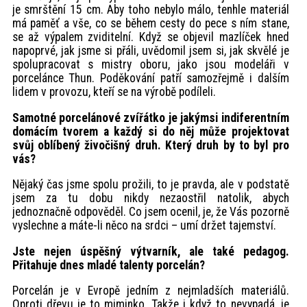
je smrštění 15 cm. Aby toho nebylo málo, tenhle materiál
má paměť a vše, co se během cesty do pece s ním stane,
se až výpalem zviditelní. Když se objevil mazlíček hned
napoprvé, jak jsme si přáli, uvědomil jsem si, jak skvělé je
spolupracovat s mistry oboru, jako jsou modeláři v
porcelánce Thun. Poděkování patří samozřejmě i dalším
lidem v provozu, kteří se na výrobě podíleli.
Samotné porcelánové zvířátko je jakýmsi indiferentním
domácím tvorem a každý si do něj může projektovat
svůj oblíbený živočišný druh. Který druh by to byl pro
vás?
Nějaký čas jsme spolu prožili, to je pravda, ale v podstatě
jsem za tu dobu nikdy nezaostřil natolik, abych
jednoznačně odpověděl. Co jsem ocenil, je, že Vás pozorně
vyslechne a máte-li něco na srdci – umí držet tajemství.
Jste nejen úspěšný výtvarník, ale také pedagog.
Přitahuje dnes mladé talenty porcelán?
Porcelán je v Evropě jedním z nejmladších materiálů.
Oproti dřevu je to miminko. Takže i když to nevypadá, je