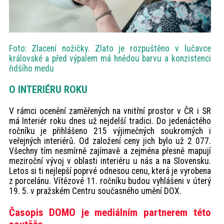
Foto: Zlacení nožičky. Zlato je rozpuštěno v lučavce
královské a před výpalem má hnědou barvu a konzistenci
řidšího medu
O INTERIÉRU ROKU
V rámci ocenění zaměřených na vnitřní prostor v ČR i SR
má Interiér roku dnes už nejdelší tradici. Do jedenáctého
ročníku je přihlášeno 215 výjimečných soukromých i
veřejných interiérů. Od založení ceny jich bylo už 2 077.
Všechny tím nesmírně zajímavě a zejména přesně mapují
meziroční vývoj v oblasti interiéru u nás a na Slovensku.
Letos si ti nejlepší poprvé odnesou cenu, která je vyrobena
z porcelánu. Vítězové 11. ročníku budou vyhlášeni v úterý
19. 5. v pražském Centru současného umění DOX.
Časopis DOMO je mediálním partnerem této