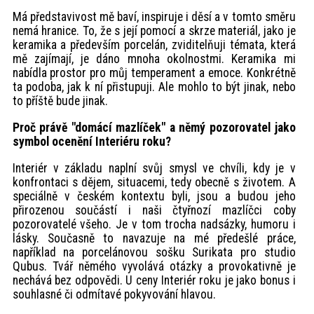
Má představivost mě baví, inspiruje i děsí a v tomto směru
nemá hranice. To, že s její pomocí a skrze materiál, jako je
keramika a především porcelán, zviditelňuji témata, která
mě zajímají, je dáno mnoha okolnostmi. Keramika mi
nabídla prostor pro můj temperament a emoce. Konkrétně
ta podoba, jak k ní přistupuji. Ale mohlo to být jinak, nebo
to příště bude jinak.
Proč právě "domácí mazlíček" a němý pozorovatel jako
symbol ocenění Interiéru roku?
Interiér v základu naplní svůj smysl ve chvíli, kdy je v
konfrontaci s dějem, situacemi, tedy obecně s životem. A
speciálně v českém kontextu byli, jsou a budou jeho
přirozenou součástí i naši čtyřnozí mazlíčci coby
pozorovatelé všeho. Je v tom trocha nadsázky, humoru i
lásky. Současně to navazuje na mé předešlé práce,
například na porcelánovou sošku Surikata pro studio
Qubus. Tvář němého vyvolává otázky a provokativně je
nechává bez odpovědi. U ceny Interiér roku je jako bonus i
souhlasné či odmítavé pokyvování hlavou.