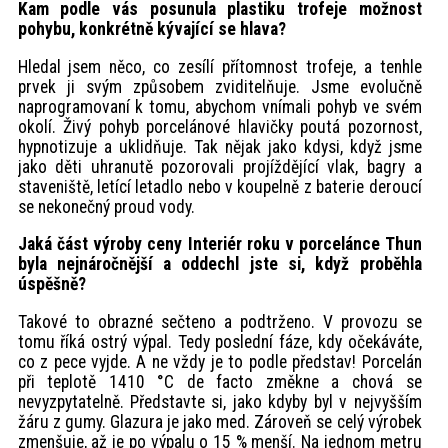
Kam podle vás posunula plastiku trofeje možnost
pohybu, konkrétně kývající se hlava?
Hledal jsem něco, co zesílí přítomnost trofeje, a tenhle
prvek ji svým způsobem zviditelňuje. Jsme evolučně
naprogramovaní k tomu, abychom vnímali pohyb ve svém
okolí. Živý pohyb porcelánové hlavičky poutá pozornost,
hypnotizuje a uklidňuje. Tak nějak jako kdysi, když jsme
jako děti uhranutě pozorovali projíždějící vlak, bagry a
staveniště, letící letadlo nebo v koupelně z baterie deroucí
se nekonečný proud vody.
Jaká část výroby ceny Interiér roku v porcelánce Thun
byla nejnáročnější a oddechl jste si, když proběhla
úspěšně?
Takové to obrazné sečteno a podtrženo. V provozu se
tomu říká ostrý výpal. Tedy poslední fáze, kdy očekáváte,
co z pece vyjde. A ne vždy je to podle představ! Porcelán
při teplotě 1410 °C de facto změkne a chová se
nevyzpytatelně. Představte si, jako kdyby byl v nejvyšším
žáru z gumy. Glazura je jako med. Zároveň se celý výrobek
zmenšuje, až je po výpalu o 15 % menší. Na jednom metru