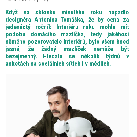
akce
Když na sklonku minulého roku napadlo
designéra Antonína Tomáška, že by cena za
ProfiMag
jedenáctý ročník Interiéru roku mohla mít
podobu domácího mazlíčka, tedy jakéhosi
němého pozorovatele interiérů, bylo všem hned
Kontakt
jasné, že žádný mazlíček nemůže být
bezejmenný. Hledalo se několik týdnů v
anketách na sociálních sítích i v médiích.