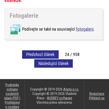
soutěže.
Fotogalerie
Podívejte se také na související
fotogalerii
.
Předchozí článek
24 / 958
Následující článek
Podmínky
ochrany
Copyright © 2019-2026
Atemi s.r.o.
osobních
Copyright © 2019-2026 Vladimír
Registrace
údajů (PDF)
Klaus -
AUDREY software
Přihlásit se
Prohlášení
Všechna práva vyhrazena.
o cookies