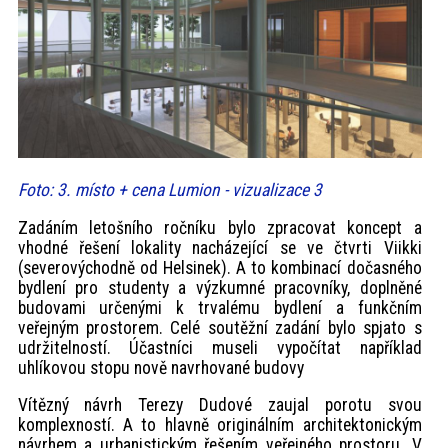
Foto: 3. místo + cena Lumion - vizualizace 3
Zadáním letošního ročníku bylo zpracovat koncept a
vhodné řešení lokality nacházející se ve čtvrti Viikki
(severovýchodně od Helsinek). A to kombinací dočasného
bydlení pro studenty a výzkumné pracovníky, doplněné
budovami určenými k trvalému bydlení a funkčním
veřejným prostorem. Celé soutěžní zadání bylo spjato s
udržitelností. Účastníci museli vypočítat například
uhlíkovou stopu nově navrhované budovy
Vítězný návrh Terezy Dudové zaujal porotu svou
komplexností. A to hlavně originálním architektonickým
návrhem a urbanistickým řešením veřejného prostoru. V