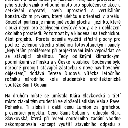
jeho středu vzniklo vhodné místo pro společenské akce a
setkávání obyvatel, navíc uprostřed s vertikálním
konstrukčním prvkem, který ulehčuje orientaci v areálu.
Součástí parteru je mimo jiné vodní plocha – jezírko, které
slouží nejen pro zachycení dešťové vody, ale i ochlazení
okolního prostředí. Pozornost byla kladena i na technickou
část projektu. Porota ocenila využití střešní plochy pro
pochozí zelenou střechu stíněnou fotovoltaickými panely.
„Největším problémem při projektování bylo vypořádat se
se stávající lokalitou. Tedy odlišnými klimatickými
podmínkami ve Finsku a v České republice. Současně bylo
náročné propojit stávající zástavbu s nově navrhovaným
objektem,“ dodává Tereza Dudová, vítězka letošního
ročníku národního kola studentské architektonické
soutěže Saint-Gobain.
Na druhém místě se umístila Klára Slavkovská a třetí
místo získal tým studentů ve složení Ladislav Vala a Pavel
Pohanka. Ti získali i další cenu Lumion za grafickou
prezentaci projektu. Cenu Saint-Gobain si odnesla Klára
Slavkovská, která při řešení soutěžního zadání vhodně
zakomponovala koncept využití stavebního odpadu z