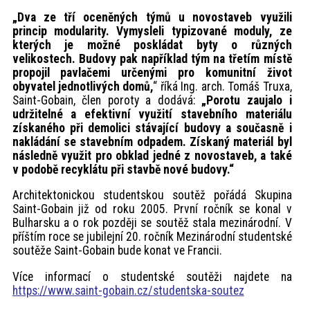
„Dva ze tří oceněných týmů u novostaveb využili
princip modularity. Vymysleli typizované moduly, ze
kterých je možné poskládat byty o různých
velikostech. Budovy pak například tým na třetím místě
propojil pavlačemi určenými pro komunitní život
obyvatel jednotlivých domů,
“ říká Ing. arch. Tomáš Truxa,
Saint-Gobain, člen poroty a dodává:
„Porotu zaujalo i
udržitelné a efektivní využití stavebního materiálu
získaného při demolici stávající budovy a současně i
nakládání se stavebním odpadem. Získaný materiál byl
následně využit pro obklad jedné z novostaveb, a také
v podobě recyklátu při stavbě nové budovy.“
Architektonickou studentskou soutěž pořádá Skupina
Saint-Gobain již od roku 2005. První ročník se konal v
Bulharsku a o rok později se soutěž stala mezinárodní. V
příštím roce se jubilejní 20. ročník Mezinárodní studentské
soutěže Saint-Gobain bude konat ve Francii.
Více informací o studentské soutěži najdete na
https://www.saint-gobain.cz/studentska-soutez