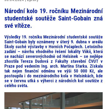
akce
Národní kolo 19. ročníku Mezinárodní
studentské soutěže Saint-Gobain zná
ProfiMag
své vítěze.
Kontakt
Výsledky 19. ročníku Mezinárodní studentské soutěže
Saint-Gobain byly oznámeny v úterý 9. dubna v areálu
Školy suché výstavby v Horních Počaplech. Letošního
zadání – návrhu vhodného řešení lokality Viikii, která
se nachází severovýchodně od Helsinek – se nejlépe
zhostila Tereza Dudová z Fakulty stavební ČVUT v
Praze pod vedením Ing. arch. Martina Starka. Získala
tak nejen finanční odměnu ve výši 50 000 Kč, ale
postoupila i do mezinárodního kola v Helsinkách, kde
se v červnu utká s výherci z národních kol soutěže z
celého světa.