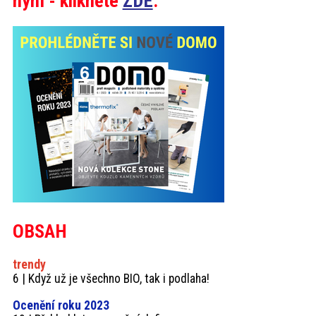
nyní - klikněte
ZDE
.
OBSAH
trendy
6 | Když už je všechno BIO, tak i podlaha!
Ocenění roku 2023