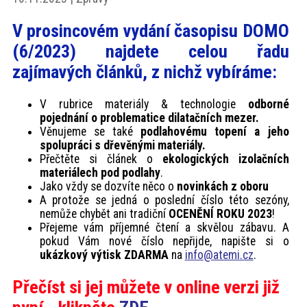
akce
V prosincovém vydání časopisu DOMO
(6/2023) najdete celou řadu
ProfiMag
zajímavých článků, z nichž vybíráme:
Kontakt
V rubrice materiály & technologie
odborné
pojednání o problematice dilatačních mezer.
Věnujeme se také
podlahovému topení a jeho
spolupráci s dřevěnými materiály.
Přečtěte si článek o
ekologických izolačních
materiálech pod podlahy
.
Jako vždy se dozvíte něco o
novinkách z oboru
A protože se jedná o poslední číslo této sezóny,
nemůže chybět ani tradiční
OCENĚNÍ ROKU 2023
!
Přejeme vám příjemné čtení a skvělou zábavu. A
pokud Vám nové číslo nepřijde, napište si o
ukázkový výtisk ZDARMA
na
info@atemi.cz
.
Přečíst si jej můžete v online verzi již