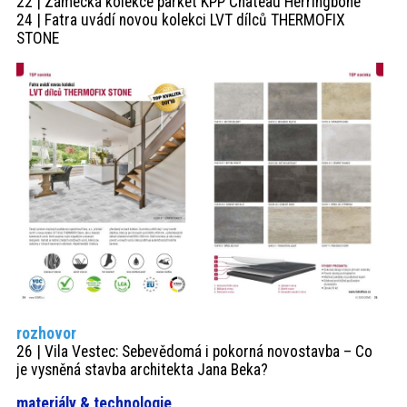
22 | Zámecká kolekce parket KPP Château Herringbone
24 | Fatra uvádí novou kolekci LVT dílců THERMOFIX
STONE
rozhovor
26 | Vila Vestec: Sebevědomá i pokorná novostavba – Co
je vysněná stavba architekta Jana Beka?
materiály & technologie