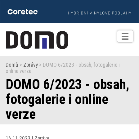
TIPY
Zprávy
Realizace
Domů
>
Zprávy
> DOMO 6/2023 - obsah, fotogalerie i
online verze
Praxe
DOMO 6/2023 - obsah,
Fotogalerie
fotogalerie i online
verze
Produkty
Prodejní
16.11.2023 | Zprávy