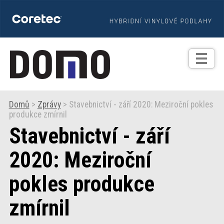
TIPY
Zprávy
Realizace
Domů
>
Zprávy
> Stavebnictví - září 2020: Meziroční pokles
produkce zmírnil
Praxe
Stavebnictví - září
Fotogalerie
2020: Meziroční
pokles produkce
Produkty
zmírnil
Prodejní