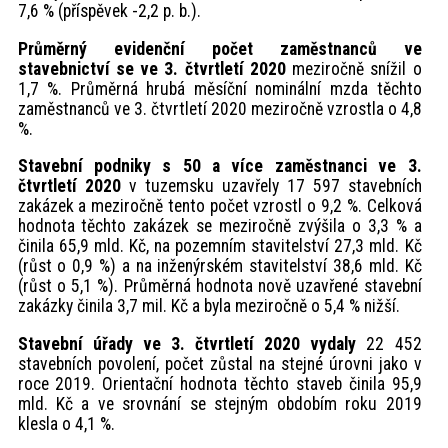
7,6 % (příspěvek -2,2 p. b.).
Průměrný evidenční počet zaměstnanců ve
stavebnictví se ve 3. čtvrtletí 2020
meziročně snížil o
1,7 %. Průměrná hrubá měsíční nominální mzda těchto
zaměstnanců ve 3. čtvrtletí 2020 meziročně vzrostla o 4,8
%.
Stavební podniky s 50 a více zaměstnanci ve 3.
čtvrtletí 2020
v tuzemsku uzavřely 17 597 stavebních
zakázek a meziročně tento počet vzrostl o 9,2 %. Celková
hodnota těchto zakázek se meziročně zvýšila o 3,3 % a
činila 65,9 mld. Kč, na pozemním stavitelství 27,3 mld. Kč
(růst o 0,9 %) a na inženýrském stavitelství 38,6 mld. Kč
(růst o 5,1 %). Průměrná hodnota nově uzavřené stavební
zakázky činila 3,7 mil. Kč a byla meziročně o 5,4 % nižší.
Stavební úřady ve 3. čtvrtletí 2020 vydaly
22 452
stavebních povolení, počet zůstal na stejné úrovni jako v
roce 2019. Orientační hodnota těchto staveb činila 95,9
mld. Kč a ve srovnání se stejným obdobím roku 2019
klesla o 4,1 %.