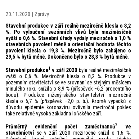
akce
20.11.2020 | Zprávy
ProfiMag
Stavební produkce v září reálně meziročně klesla o 8,2
%. Po vyloučení sezónních vlivů byla meziměsíčně
vyšší o 0,6 %. Stavební úřady vydaly meziročně o 1,0 %
stavebních povolení méně a orientační hodnota těchto
Kontakt
povolení klesla o 19,3 %. Meziročně bylo zahájeno o
29,5 % bytů méně. Dokončeno bylo o 28,8 % bytů méně.
1
Stavební produkce
v září 2020
byla reálně meziměsíčně
vyšší o 0,6 %. Meziročně klesla o 8,2 %. Produkce v
pozemním stavitelství se ve srovnání se stejným měsícem
minulého roku snížila o 8,9 % (příspěvek −6,2 procentního
bodu). Produkce inženýrského stavitelství meziročně
klesla o 6,7 % (příspěvek −2,0 p. b.). Kromě výpadků z
důvodu epidemie koronaviru ovlivnila meziroční pokles
také relativně vysoká základna loňského září.
2
Průměrný evidenční počet zaměstnanců
ve
stavebnictví
se v září 2020 meziročně snížil o 1,6 %.