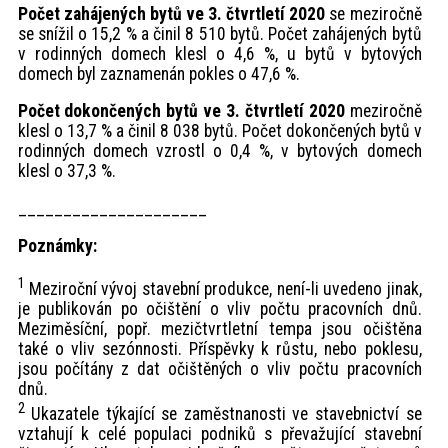
Počet zahájených bytů ve 3. čtvrtletí 2020
se meziročně
se snížil o 15,2 % a činil 8 510 bytů. Počet zahájených bytů
v rodinných domech klesl o 4,6 %, u bytů v bytových
domech byl zaznamenán pokles o 47,6 %.
Počet dokončených bytů ve 3. čtvrtletí 2020
meziročně
klesl o 13,7 % a činil 8 038 bytů. Počet dokončených bytů v
rodinných domech vzrostl o 0,4 %, v bytových domech
klesl o 37,3 %.
_____________________
Poznámky:
1
Meziroční vývoj stavební produkce, není-li uvedeno jinak,
je publikován po očištění o vliv počtu pracovních dnů.
Meziměsíční, popř. mezičtvrtletní tempa jsou očištěna
také o vliv sezónnosti. Příspěvky k růstu, nebo poklesu,
jsou počítány z dat očištěných o vliv počtu pracovních
dnů.
2
Ukazatele týkající se zaměstnanosti ve stavebnictví se
vztahují k celé populaci podniků s převažující stavební