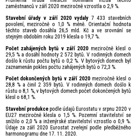
Průměrná hrubá měsíční nominální mzda těchto
zaměstnanců v září 2020 meziročně vzrostla o 2,9 %.
Stavební úřady v září 2020 vydaly
7 433 stavebních
povolení, meziročně o 1,0 % méně. Orientační hodnota
těchto staveb dosáhla 26,5 mld. Kč a ve srovnání se
stejným obdobím roku 2019 klesla o 19,7 %.
Počet zahájených bytů v září 2020
meziročně klesl o
29,5 % a dosáhl hodnoty 2 572 bytů. V rodinných domech
došlo k růstu počtu bytů o 0,2 %. V bytových domech byl
zaznamenán pokles počtu zahájených bytů o 72,3 %.
Počet dokončených bytů v září 2020
meziročně klesl o
28,8 % a činil 2 359 bytů. V rodinných domech došlo k
růstu o 8,1 %, v bytových domech počet dokončených bytů
klesl o 68,1 %.
Stavební produkce
podle údajů Eurostatu v srpnu 2020 v
EU27 meziročně klesla o 1,5 %. Pozemní stavitelství se
snížilo o 2,0 % a inženýrské stavitelství vzrostlo o 0,9 %.
Údaje za září 2020 Eurostat zveřejní podle předběžného
harmonogramu dne 17. 11. 2020.