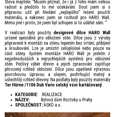
Slova majitele: “Musím přiznat, že i já z toho mám velkou
radost a předčilo to mé očekávání. Dost jsem si s
přípravou užil při hledání „nejlepšího“ řešení použití
materiálu, a nakonec jsem se rozhodl pro HARO Wall.
Mimo jiné i proto, že jsem byl schopen si to udělat sám. ”
V realizaci byly použity
designové dílce HARO Wall
určené speciálně pro obložení stěn. Dílce jsou z výroby
připravené k montáži na stěnu lepením bez vrtání, přibíjení
a šroubování. Lze je umístit celoplošně nebo pouze na
část stěny. Systém montáže HARO Wall je jedním z
nejjednodušších a nejrychlejších systémů pro obložení
stěn. Pečlivý výběr dřevin a jejich zpracování zajišťuje
přirozený vzhled obložení. Dílce jsou opatřené výraznou
povrchovou úpravou a olejem, podtrhující matný a
ušlechtilý vzhled dřeviny. Na podlahy byly použity materiály
Ter Hürne /1106 Dub Vario selský vzor kartáčovaný
.
KATEGORIE
: REALIZACE
NÁZEV:
Bytový dům Roztoky u Prahy
SPOLEČNOST:
ASKO a.s.