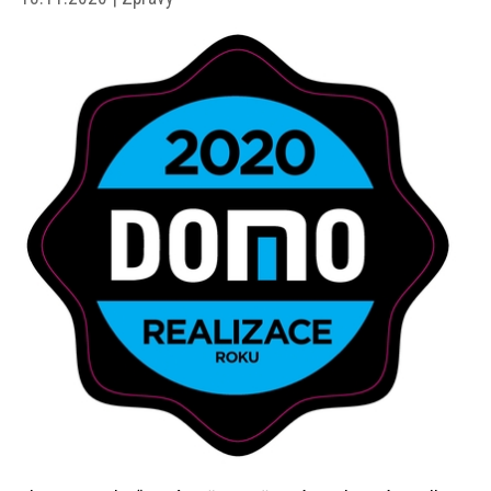
akce
ProfiMag
Kontakt