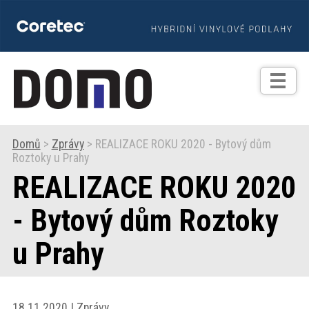
TIPY
Zprávy
Realizace
Domů
>
Zprávy
> REALIZACE ROKU 2020 - Bytový dům
Roztoky u Prahy
Praxe
REALIZACE ROKU 2020
Fotogalerie
- Bytový dům Roztoky
u Prahy
Produkty
Prodejní
18.11.2020 | Zprávy