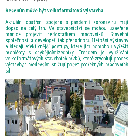
akce
Řešením může být velkoformátová výstavba.
Aktuální opatření spojená s pandemií koronaviru mají
ProfiMag
dopad na celý trh. Ve stavebnictví se mohou uzavřené
hranice projevit nedostatkem pracovníků. Stavební
společnosti a developeři tak přehodnocují letošní výstavby
Kontakt
a hledají efektivnější postupy, které jim pomohou vyřešit
problémy s chybějícímizedníky. Trendem je využívání
velkoformátových stavebních prvků, které zrychlují proces
výstavby,a především snižují počet potřebných pracovních
sil.