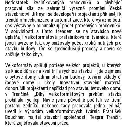
Nedostatek kvalifikovaných pracovníků a chybějící
pracovní síla ze zahraničí výrazně promění české
stavebnictví. Již nyní se developeři i projektanti přiklánějí k
trendům mechanizace a automatizace, které výrazně šetří
čas výstavby a minimalizují počet potřebných pracovníků.
V souvislosti s tímto trendem se na stavbách nově
uplatňují velkoformátové prefabrikované tvárnice, které
jsou navrženy tak, aby snižovaly počet kroků nutných pro
stavbu budovy. Tím se zjednodušují procesy a navíc se
snižuje riziko chyb.
Velkoformáty splňují potřeby velkých projektů, u kterých
se klade důraz na kvalitní a rychlou stavbu – jde zejména
o bytové domy, administrativní budovy, tovární sklady či
řadové domy i školy. Inovativní stavební materiál
doporučili projektanti například pro stavbu bytového domu
v Trenčíně. „Díky velkoformátovým prvkům stavba
probíhala rychleji. Navíc jsme původně počítali se třemi
partami zedníků, nakonec tady pracovala jedna jediná,“
uvedl k výhodám velkoformátových tvárnic František
Bouchner, majitel stavební společnosti Tespra Trenčín,
která zajišťovala stavební práce.