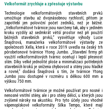
Velkoformát zrychluje a zpřesňuje výstavbu
Technologie velkoformátových stavebních prvků
umožňuje stavbu až dvojnásobnou rychlostí, přitom je
zapotřebí jen poloviční počet zedníků, než je běžné.
„Velkoformátové tvárnice jsou navrženy tak, aby v jediném
kroku vyzdily až sedmkrát větší prostor než při použití
běžných stavebních prvků,“ vysvětluje výhody Lucie
Šnajdrová, manažerka velkoformátové výstavby ze
společnosti Xella, která v roce 2019 uvedla na český trh
pórobetonové tvárnice Ytong Jumbo. „Stavební firmy při
využití velkoformátových tvárnic oceňují i lepší přesnost
stěn. Díky velké jednolité ploše a minimalizaci potřebných
stavebních kroků je snížena chybovost a stěny jsou hladké
a rovné,“ dodává Šnajdrová s tím, že tvárnice Ytong
Jumbo jsou dostupné v rozměru s délkou 600 mm a
výškou 750 mm.
Velkoformátové tvárnice je možné používat pro nosné i
nenosné vnitřní stěny, ale i pro stěny dělicí, u kterých jsou
zvýšené nároky na akustiku. Pro tyto účely jsou vhodné
vápenopískové velkoformáty Silka Tempo, které mají