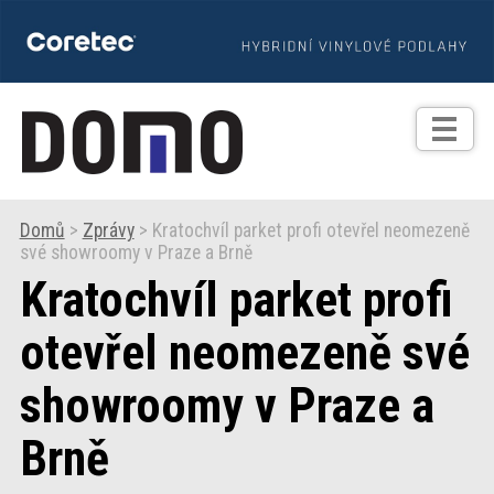
TIPY
Zprávy
Realizace
Domů
>
Zprávy
> Kratochvíl parket profi otevřel neomezeně
své showroomy v Praze a Brně
Praxe
Kratochvíl parket profi
Fotogalerie
otevřel neomezeně své
showroomy v Praze a
Produkty
Brně
Prodejní