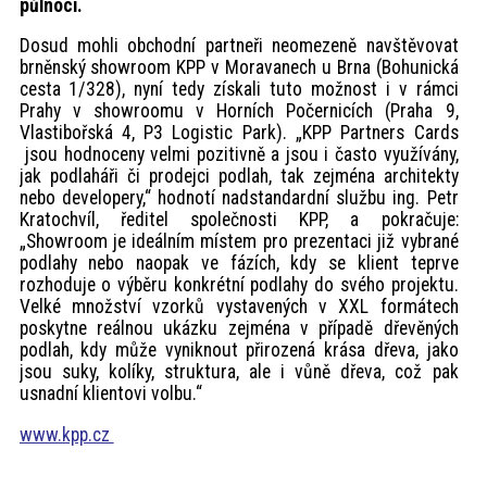
půlnoci.
Dosud mohli obchodní partneři neomezeně navštěvovat
brněnský showroom KPP v Moravanech u Brna (Bohunická
cesta 1/328), nyní tedy získali tuto možnost i v rámci
Prahy v showroomu v Horních Počernicích (Praha 9,
Vlastibořská 4, P3 Logistic Park). „KPP Partners Cards
jsou hodnoceny velmi pozitivně a jsou i často využívány,
jak podlaháři či prodejci podlah, tak zejména architekty
nebo developery,“ hodnotí nadstandardní službu ing. Petr
Kratochvíl, ředitel společnosti KPP, a pokračuje:
„Showroom je ideálním místem pro prezentaci již vybrané
podlahy nebo naopak ve fázích, kdy se klient teprve
rozhoduje o výběru konkrétní podlahy do svého projektu.
Velké množství vzorků vystavených v XXL formátech
poskytne reálnou ukázku zejména v případě dřevěných
podlah, kdy může vyniknout přirozená krása dřeva, jako
jsou suky, kolíky, struktura, ale i vůně dřeva, což pak
usnadní klientovi volbu.“
www.kpp.cz