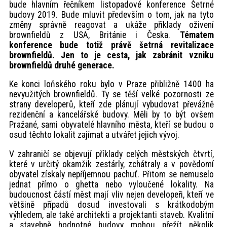
bude hlavním řečníkem listopadové konference Šetrné
budovy 2019. Bude mluvit především o tom, jak na tyto
změny správně reagovat a ukáže příklady oživení
brownfieldů z USA, Británie i Česka.
Tématem
konference bude totiž právě šetrná revitalizace
brownfieldů. Jen to je cesta, jak zabránit vzniku
brownfieldů druhé generace.
Ke konci loňského roku bylo v Praze přibližně 1400 ha
nevyužitých brownfieldů. Ty se těší velké pozornosti ze
strany developerů, kteří zde plánují vybudovat převážně
rezidenční a kancelářské budovy. Měli by to být ovšem
Pražané, sami obyvatelé hlavního města, kteří se budou o
osud těchto lokalit zajímat a utvářet jejich vývoj.
V zahraničí se objevují příklady celých městských čtvrtí,
které v určitý okamžik zestárly, zchátraly a v povědomí
obyvatel získaly nepříjemnou pachuť. Přitom se nemuselo
jednat přímo o ghetta nebo vyloučené lokality. Na
budoucnost částí měst mají vliv nejen developeři, kteří ve
většině případů dosud investovali s krátkodobým
výhledem, ale také architekti a projektanti staveb. Kvalitní
a stavebně hodnotné budovy mohou přežít několik