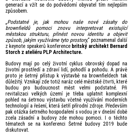
generací a vžít se do podvědomí obyvatel tím nejlepším
způsobem.
„
Podstatné je, jak mohou naše nové zásahy do
brownfieldů pomoci znovu interpretovat existující
městskou strukturu, přinést novou identitu a objevit
způsob, jakým využíváme tyto prostory,
“ poznamenal další
z keynote speakerů konference
britský architekt Bernard
Storch z ateliéru PLP Architecture.
Budovy mají po celý životní cyklus obrovský dopad na
životní prostředí a zdraví lidí, pohodlí a pohodu. A právě
proto je šetrný přístup k výstavbě na brownfieldech tak
důležitý. Vznikají zde totiž naráz celé městské čtvrti, které
budou pro budoucnost měst velmi podstatné. Při
revitalizaci velkých území je třeba uplatnit komplexní
pohled na šetrnou výstavbu včetně využívání moderních
technologií a řešení, která šetří přírodní zdroje. Především
pak otázka šetrného hospodaření s vodou je v dnešní době
zcela zásadní a budovy zde mohou pomoci. I o těchto
tématech se na konferenci Šetrné budovy 2019 bude
diskutovat.