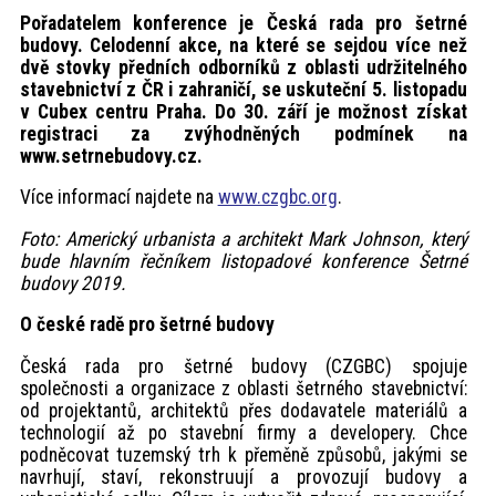
Pořadatelem konference je Česká rada pro šetrné
budovy. Celodenní akce, na které se sejdou více než
dvě stovky předních odborníků z oblasti udržitelného
stavebnictví z ČR i zahraničí, se uskuteční 5. listopadu
v Cubex centru Praha. Do 30. září je možnost získat
registraci za zvýhodněných podmínek na
www.setrnebudovy.cz.
Více informací najdete na
www.czgbc.org
.
Foto: Americký urbanista a architekt Mark Johnson, který
bude hlavním řečníkem listopadové konference Šetrné
budovy 2019.
O české radě pro šetrné budovy
Česká rada pro šetrné budovy (CZGBC) spojuje
společnosti a organizace z oblasti šetrného stavebnictví:
od projektantů, architektů přes dodavatele materiálů a
technologií až po stavební firmy a developery. Chce
podněcovat tuzemský trh k přeměně způsobů, jakými se
navrhují, staví, rekonstruují a provozují budovy a