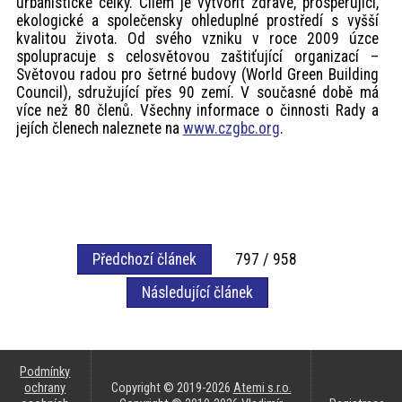
urbanistické celky. Cílem je vytvořit zdravé, prosperující,
ekologické a společensky ohleduplné prostředí s vyšší
kvalitou života. Od svého vzniku v roce 2009 úzce
spolupracuje s celosvětovou zaštiťující organizací –
Světovou radou pro šetrné budovy (World Green Building
Council), sdružující přes 90 zemí. V současné době má
více než 80 členů. Všechny informace o činnosti Rady a
jejích členech naleznete na
www.czgbc.org
.
Předchozí článek
797 / 958
Následující článek
Podmínky
ochrany
Copyright © 2019-2026
Atemi s.r.o.