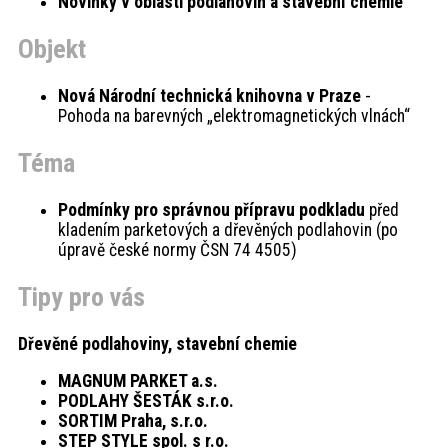
Novinky v oblasti podlahovin a stavební chemie
Objekt
Nová Národní technická knihovna v Praze
-
Pohoda na barevných „elektromagnetických vlnách“
Téma
Podmínky pro správnou přípravu podkladu
před
kladením parketových a dřevěných podlahovin (po
úpravě české normy ČSN 74 4505)
Tipy pro vás
Dřevěné podlahoviny, stavební chemie
MAGNUM PARKET a.s.
PODLAHY ŠESTÁK s.r.o.
SORTIM Praha, s.r.o.
STEP STYLE spol. s r.o.