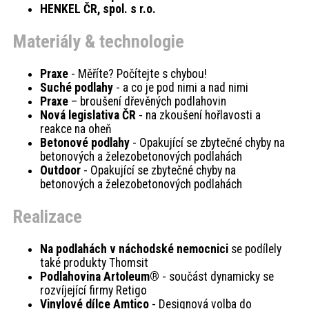
HENKEL ČR, spol. s r.o.
Materiály & technologie
Praxe
- Měříte? Počítejte s chybou!
Suché podlahy
- a co je pod nimi a nad nimi
Praxe
– broušení dřevěných podlahovin
Nová legislativa ČR
- na zkoušení hořlavosti a
reakce na oheň
Betonové podlahy
- Opakující se zbytečné chyby na
betonových a železobetonových podlahách
Outdoor
- Opakující se zbytečné chyby na
betonových a železobetonových podlahách
Realizace
Na podlahách v náchodské nemocnici
se podílely
také produkty Thomsit
Podlahovina Artoleum®
- součást dynamicky se
rozvíjející firmy Retigo
Vinylové dílce Amtico
- Designová volba do