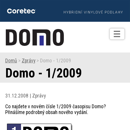
TIPY
Zprávy
Realizace
Domů
>
Zprávy
> Domo - 1/2009
Domo - 1/2009
Praxe
Fotogalerie
31.12.2008 | Zprávy
Co najdete v novém čísle 1/2009 časopisu Domo?
Produkty
Přinášíme podrobný obsah nového vydání.
Prodejní