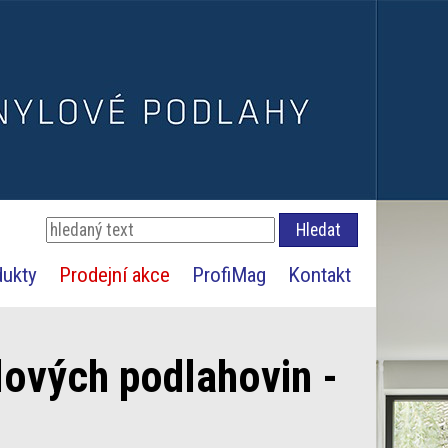
dukty
Prodejní akce
ProfiMag
Kontakt
lových podlahovin -