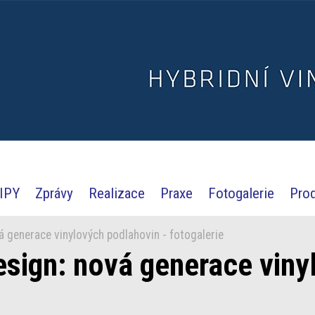
IPY
Zprávy
Realizace
Praxe
Fotogalerie
Pro
 generace vinylových podlahovin - fotogalerie
sign: nová generace viny