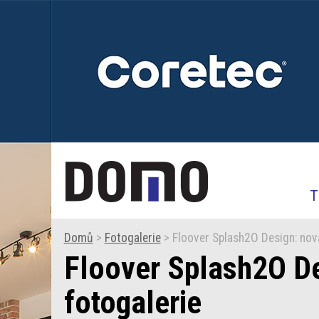
T
Domů
>
Fotogalerie
> Floover Splash2O Design: nová
Floover Splash2O De
fotogalerie