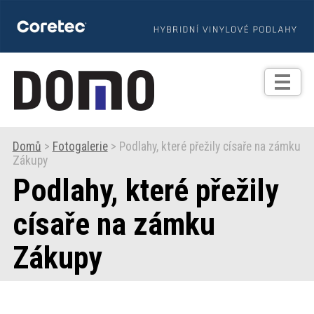
TIPY
Zprávy
Realizace
Domů
>
Fotogalerie
> Podlahy, které přežily císaře na zámku
Zákupy
Praxe
Podlahy, které přežily
Fotogalerie
císaře na zámku
Zákupy
Produkty
Prodejní