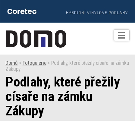
TIPY
Zprávy
Realizace
Domů
>
Fotogalerie
> Podlahy, které přežily císaře na zámku
Zákupy
Praxe
Podlahy, které přežily
Fotogalerie
císaře na zámku
Zákupy
Produkty
Prodejní