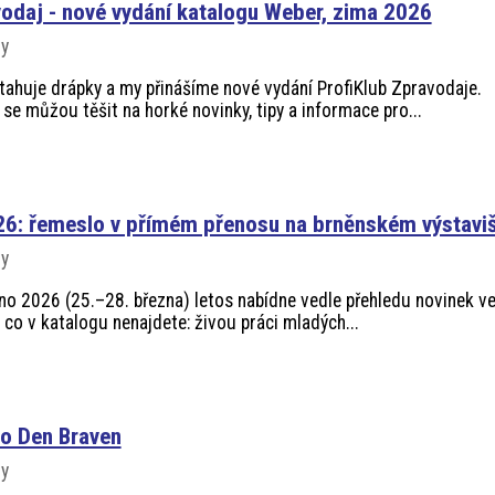
vodaj - nové vydání katalogu Weber, zima 2026
vy
ahuje drápky a my přinášíme nové vydání ProfiKlub Zpravodaje.
se můžou těšit na horké novinky, tipy a informace pro...
26: řemeslo v přímém přenosu na brněnském výstaviš
vy
rno 2026 (25.–28. března) letos nabídne vedle přehledu novinek v
, co v katalogu nenajdete: živou práci mladých...
ro Den Braven
vy