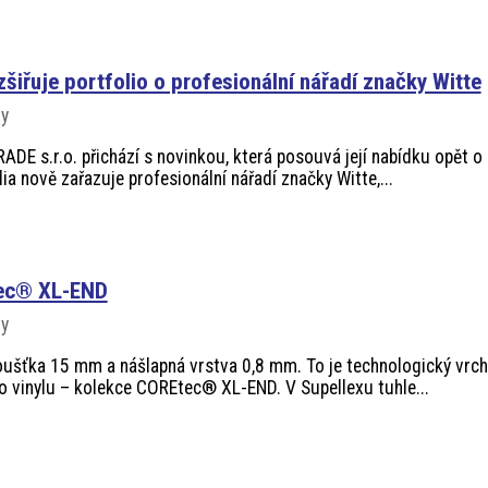
iřuje portfolio o profesionální nářadí značky Witte
vy
DE s.r.o. přichází s novinkou, která posouvá její nabídku opět o
lia nově zařazuje profesionální nářadí značky Witte,...
ec® XL-END
vy
loušťka 15 mm a nášlapná vrstva 0,8 mm. To je technologický vrch
ho vinylu – kolekce COREtec® XL-END. V Supellexu tuhle...