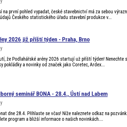
vy
sí na první pohled vypadat, české stavebnictví má za sebou výraz
 údajů Českého statistického úřadu stavební produkce v...
ny 2026 již příští týden - Praha, Brno
vy
í, že Podlahářské arény 2026 startují už příští týden! Nenechte s
ky pokládky a novinky od značek jako Coretec, Ardex...
borný seminář BONA - 28.4., Ústí nad Labem
vy
nat dne 28.4. Přihlaste se včas! Níže naleznete odkaz na pozván
dete program a bližší informace o našich novinkách....