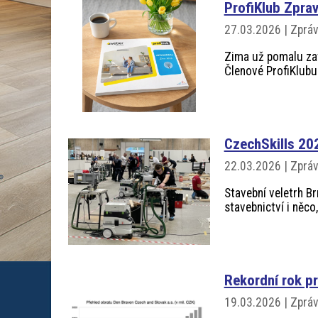
ProfiKlub Zpra
27.03.2026 | Zprá
Zima už pomalu zat
Členové ProfiKlubu 
CzechSkills 20
22.03.2026 | Zprá
Stavební veletrh B
stavebnictví i něco
Rekordní rok p
19.03.2026 | Zprá