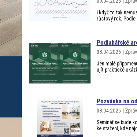
09.04.2026 | Zprá
I když to tak nemu
růstový rok. Podle
Podlahářské aré
08.04.2026 | Zprá
Jen malé připomenut
ujít praktické ukáz
Pozvánka na od
08.04.2026 | Zprá
Seminář se bude ko
ke stažení, kde naj