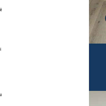
ně
i
ku