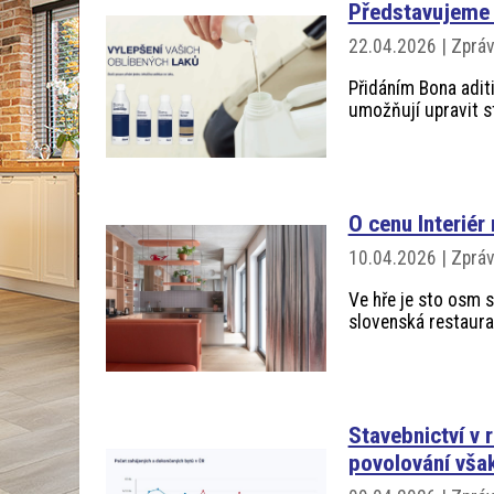
Představujeme 
22.04.2026 | Zprá
Přidáním Bona aditi
umožňují upravit st
O cenu Interiér
10.04.2026 | Zprá
Ve hře je sto osm s
slovenská restaurac
Stavebnictví v 
povolování však