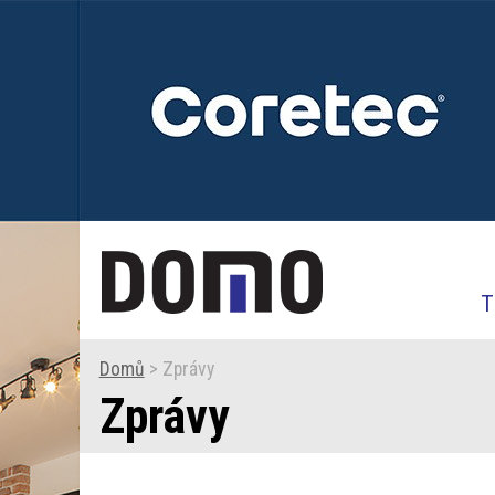
T
Domů
> Zprávy
Zprávy