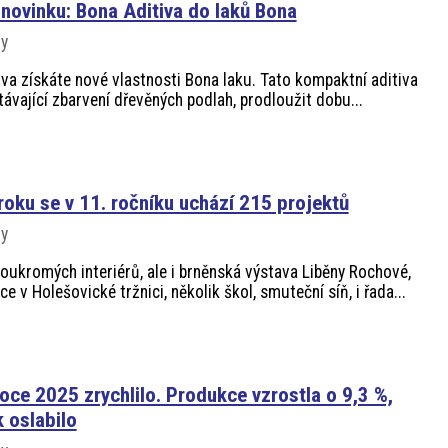
novinku: Bona Aditiva do laků Bona
vy
va získáte nové vlastnosti Bona laku. Tato kompaktní aditiva
ávající zbarvení dřevěných podlah, prodloužit dobu...
 roku se v 11. ročníku uchází 215 projektů
vy
oukromých interiérů, ale i brněnská výstava Liběny Rochové,
e v Holešovické tržnici, několik škol, smuteční síň, i řada...
roce 2025 zrychlilo. Produkce vzrostla o 9,3 %,
 oslabilo