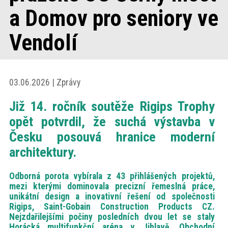
akce
a Domov pro seniory ve
Vendolí
ProfiMag
Kontakt
03.06.2026 | Zprávy
Již 14. ročník soutěže Rigips Trophy
opět potvrdil, že suchá výstavba v
Česku posouvá hranice moderní
architektury.
Odborná porota vybírala z 43 přihlášených projektů,
mezi kterými dominovala precizní řemeslná práce,
unikátní design a inovativní řešení od společnosti
Rigips, Saint-Gobain Construction Products CZ.
Nejzdařilejšími počiny posledních dvou let se staly
Horácká multifunkční aréna v Jihlavě, Obchodní