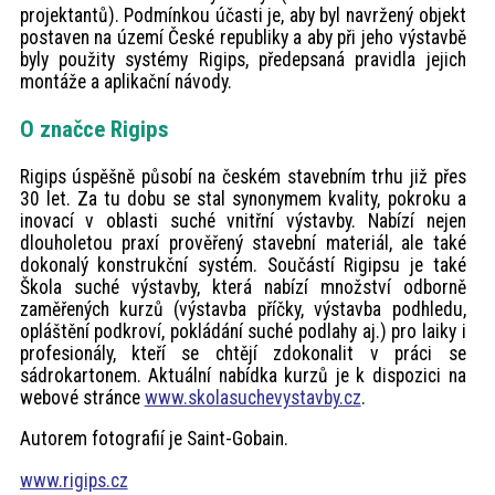
projektantů). Podmínkou účasti je, aby byl navržený objekt
postaven na území České republiky a aby při jeho výstavbě
byly použity systémy Rigips, předepsaná pravidla jejich
montáže a aplikační návody.
O značce Rigips
Rigips úspěšně působí na českém stavebním trhu již přes
30 let. Za tu dobu se stal synonymem kvality, pokroku a
inovací v oblasti suché vnitřní výstavby. Nabízí nejen
dlouholetou praxí prověřený stavební materiál, ale také
dokonalý konstrukční systém. Součástí Rigipsu je také
Škola suché výstavby, která nabízí množství odborně
zaměřených kurzů (výstavba příčky, výstavba podhledu,
opláštění podkroví, pokládání suché podlahy aj.) pro laiky i
profesionály, kteří se chtějí zdokonalit v práci se
sádrokartonem. Aktuální nabídka kurzů je k dispozici na
webové stránce
www.skolasuchevystavby.cz
.
Autorem fotografií je Saint-Gobain.
www.rigips.cz