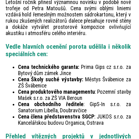
Letošní ročník přinesl významnou novinku v podobě nové
trofeje od Petra Matoušů. Cena svými oblými liniemi
vzdává hold řemeslným možnostem sádrokartonu, který v
rukou zkušených realizátorů dalece přesahuje rovné stěny
a dokáže vytvářet prostorové kompozice ovlivňující
akustiku i atmosféru celého interiéru.
Vedle hlavních ocenění porota udělila i několik
speciálních cen:
Cena technického garanta:
Prima Gips cz s.r.o. za
Bytový dům zámek Jince
Cena Školy suché výstavby:
Městys Švábenice za
ZŠ Švábenice
Cena produktového managementu
: Pozemní stavby
Mašek s.r.o. za ZŠ VIA Beroun
Cena obchodního ředitele
: GipS-In s.r.o. za
Sanatorium Libella, Doubravčice
Cena člena představenstva SGCP
: JUKOS s.r.o. za
Kancelářskou budovu Organica, Ostrava
Přehled vítězných projektů v jednotlivých