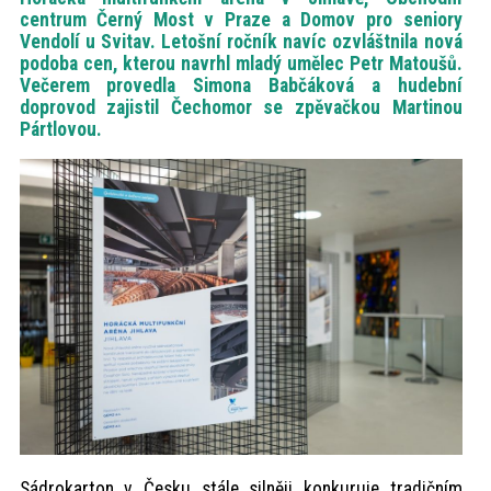
centrum Černý Most v Praze a Domov pro seniory
Vendolí u Svitav. Letošní ročník navíc ozvláštnila nová
podoba cen, kterou navrhl mladý umělec Petr Matoušů.
Večerem provedla Simona Babčáková a hudební
doprovod zajistil Čechomor se zpěvačkou Martinou
Pártlovou.
Sádrokarton v Česku stále silněji konkuruje tradičním