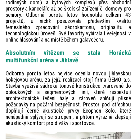
rodinných domů a bytových komplexů přes obchodní
prostory a kanceláře až po školská zařízení či domovy pro
seniory. Odborná porota letos hodnotila celkem 43
projektů, u nichž posuzovala především kvalitu
řemeslného zpracování sádrokartonu, originalitu a
technologickou úroveň. Své favority vybírala i veřejnost v
online hlasování a na místě během galavečeru.
Absolutním vítězem se stala Horácká
multifunkční aréna v Jihlavě
Odborná porota letos nejvíce ocenila novou jihlavskou
hokejovou arénu, za jejíž realizací stojí firma GEMO a.s.
Stavba využívá sádrokartonové konstrukce tvarované do
obloukových a segmentových linií, které respektují
architektonické řešení haly a zároveň splňují přísné
požadavky na požární bezpečnost. Prostor pod střechou
doplňují černé akustické prvky Ecophon Solo, které
nenápadně splývají se stropem, a přitom výrazně zlepšují
akustický komfort pro diváky i sportovce.