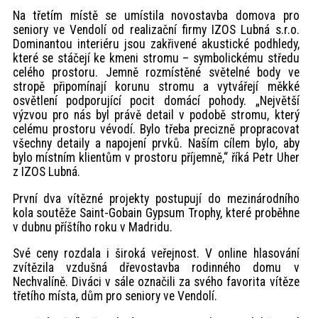
Na třetím místě se umístila novostavba domova pro
seniory ve Vendolí od realizační firmy IZOS Lubná s.r.o.
Dominantou interiéru jsou zakřivené akustické podhledy,
které se stáčejí ke kmeni stromu – symbolickému středu
celého prostoru. Jemně rozmístěné světelné body ve
stropě připomínají korunu stromu a vytvářejí měkké
osvětlení podporující pocit domácí pohody. „Největší
výzvou pro nás byl právě detail v podobě stromu, který
celému prostoru vévodí. Bylo třeba precizně propracovat
všechny detaily a napojení prvků. Naším cílem bylo, aby
bylo místním klientům v prostoru příjemně,“ říká Petr Uher
z IZOS Lubná.
První dva vítězné projekty postupují do mezinárodního
kola soutěže Saint-Gobain Gypsum Trophy, které proběhne
v dubnu příštího roku v Madridu.
Své ceny rozdala i široká veřejnost. V online hlasování
zvítězila vzdušná dřevostavba rodinného domu v
Nechvalíně. Diváci v sále označili za svého favorita vítěze
třetího místa, dům pro seniory ve Vendolí.