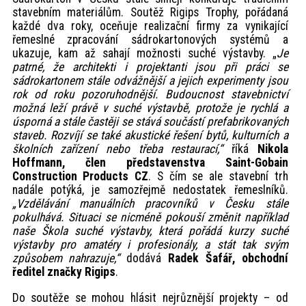
stavebním materiálům. Soutěž Rigips Trophy, pořádaná
každé dva roky, oceňuje realizační firmy za vynikající
řemeslné zpracování sádrokartonových systémů a
ukazuje, kam až sahají možnosti suché výstavby. „
Je
patrné, že architekti i projektanti jsou při práci se
sádrokartonem stále odvážnější a jejich experimenty jsou
rok od roku pozoruhodnější. Budoucnost stavebnictví
možná leží právě v suché výstavbě, protože je rychlá a
úsporná a stále častěji se stává součástí prefabrikovaných
staveb. Rozvíjí se také akustické řešení bytů, kulturních a
školních zařízení nebo třeba restaurací,“
říká
Nikola
Hoffmann, člen představenstva Saint-Gobain
Construction Products CZ
. S čím se ale stavební trh
nadále potýká, je samozřejmě nedostatek řemeslníků.
„Vzdělávání manuálních pracovníků v Česku stále
pokulhává. Situaci se nicméně pokouší změnit například
naše Škola suché výstavby, která pořádá kurzy suché
výstavby pro amatéry i profesionály, a stát tak svým
způsobem nahrazuje,“
dodává
Radek Šafář, obchodní
ředitel značky Rigips
.
Do soutěže se mohou hlásit nejrůznější projekty – od