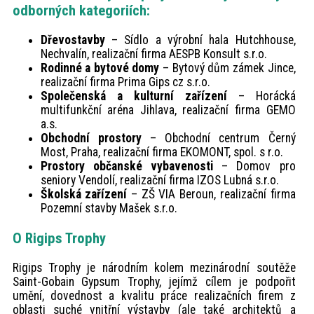
odborných kategoriích:
Dřevostavby
– Sídlo a výrobní hala Hutchhouse,
Nechvalín, realizační firma AESPB Konsult s.r.o.
Rodinné a bytové domy
– Bytový dům zámek Jince,
realizační firma Prima Gips cz s.r.o.
Společenská a kulturní zařízení
– Horácká
multifunkční aréna Jihlava, realizační firma GEMO
a.s.
Obchodní prostory
– Obchodní centrum Černý
Most, Praha, realizační firma EKOMONT, spol. s r.o.
Prostory občanské vybavenosti
– Domov pro
seniory Vendolí, realizační firma IZOS Lubná s.r.o.
Školská zařízení
– ZŠ VIA Beroun, realizační firma
Pozemní stavby Mašek s.r.o.
O Rigips Trophy
Rigips Trophy je národním kolem mezinárodní soutěže
Saint-Gobain Gypsum Trophy, jejímž cílem je podpořit
umění, dovednost a kvalitu práce realizačních firem z
oblasti suché vnitřní výstavby (ale také architektů a