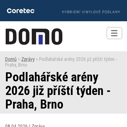
TIPY
Zprávy
Realizace
Domů
>
Zprávy
> Podlahářské arény 2026 již příští týden -
Praha, Brno
Praxe
Podlahářské arény
Fotogalerie
2026 již příští týden -
Praha, Brno
Produkty
Prodejní
08.04.2026 | Zprávy