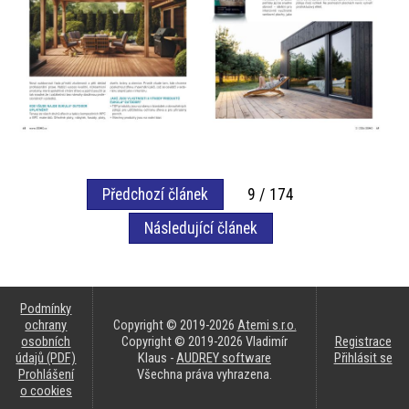
Předchozí článek
9 / 174
Následující článek
Podmínky
ochrany
Copyright © 2019-2026
Atemi s.r.o.
osobních
Copyright © 2019-2026 Vladimír
Registrace
údajů (PDF)
Klaus -
AUDREY software
Přihlásit se
Prohlášení
Všechna práva vyhrazena.
o cookies