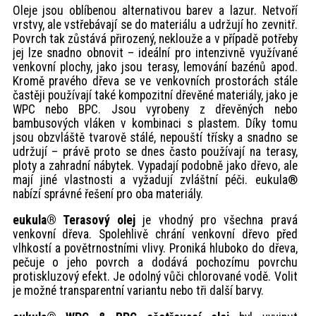
Oleje jsou oblíbenou alternativou barev a lazur. Netvoří
vrstvy, ale vstřebávají se do materiálu a udržují ho zevnitř.
Povrch tak zůstává přirozený, neklouže a v případě potřeby
jej lze snadno obnovit – ideální pro intenzivně využívané
venkovní plochy, jako jsou terasy, lemování bazénů apod.
Kromě pravého dřeva se ve venkovních prostorách stále
častěji používají také kompozitní dřevěné materiály, jako je
WPC nebo BPC. Jsou vyrobeny z dřevěných nebo
bambusových vláken v kombinaci s plastem. Díky tomu
jsou obzvláště tvarově stálé, nepouští třísky a snadno se
udržují – právě proto se dnes často používají na terasy,
ploty a zahradní nábytek. Vypadají podobně jako dřevo, ale
mají jiné vlastnosti a vyžadují zvláštní péči. eukula®
nabízí správné řešení pro oba materiály.
eukula® Terasový olej
je vhodný pro všechna pravá
venkovní dřeva. Spolehlivě chrání venkovní dřevo před
vlhkostí a povětrnostními vlivy. Proniká hluboko do dřeva,
pečuje o jeho povrch a dodává pochozímu povrchu
protiskluzový efekt. Je odolný vůči chlorované vodě. Volit
je možné transparentní variantu nebo tři další barvy.