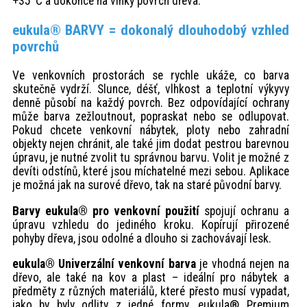
+35°C a dokonce na vlhký povrch dřeva.
eukula® BARVY = dokonalý dlouhodobý vzhled
povrchů
Ve venkovních prostorách se rychle ukáže, co barva
skutečně vydrží. Slunce, déšť, vlhkost a teplotní výkyvy
denně působí na každý povrch. Bez odpovídající ochrany
může barva zežloutnout, popraskat nebo se odlupovat.
Pokud chcete venkovní nábytek, ploty nebo zahradní
objekty nejen chránit, ale také jim dodat pestrou barevnou
úpravu, je nutné zvolit tu správnou barvu. Volit je možné z
devíti odstínů, které jsou míchatelné mezi sebou. Aplikace
je možná jak na surové dřevo, tak na staré původní barvy.
Barvy eukula® pro venkovní použití
spojují ochranu a
úpravu vzhledu do jediného kroku. Kopírují přirozené
pohyby dřeva, jsou odolné a dlouho si zachovávají lesk.
eukula® Univerzální venkovní barva
je vhodná nejen na
dřevo, ale také na kov a plast – ideální pro nábytek a
předměty z různých materiálů, které přesto musí vypadat,
jako by byly odlity z jedné formy. eukula® Premium