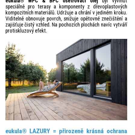
eukula® WPC & BPC ošetřovací olej
byl vyvinut
speciálně pro terasy a komponenty z dřevoplastových
kompozitních materiálů. Udržuje a chrání v jediném kroku.
Viditelně obnovuje povrch, snižuje opětovné znečištění a
zajišťuje čistý vzhled. Na pochozích plochách navíc vytváří
protiskluzový efekt.
eukula® LAZURY = přirozeně krásná ochrana