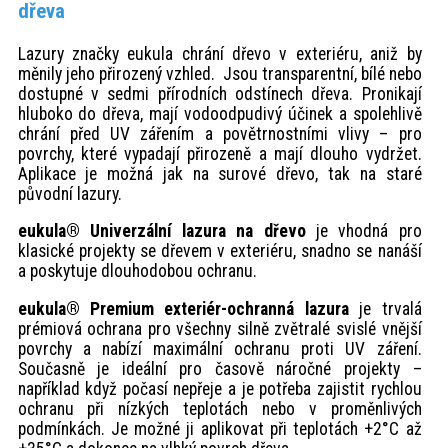
dřeva
Lazury značky eukula chrání dřevo v exteriéru, aniž by
měnily jeho přirozený vzhled. Jsou transparentní, bílé nebo
dostupné v sedmi přírodních odstínech dřeva. Pronikají
hluboko do dřeva, mají vodoodpudivý účinek a spolehlivě
chrání před UV zářením a povětrnostními vlivy – pro
povrchy, které vypadají přirozeně a mají dlouho vydržet.
Aplikace je možná jak na surové dřevo, tak na staré
původní lazury.
eukula® Univerzální lazura na dřevo
je vhodná pro
klasické projekty se dřevem v exteriéru, snadno se nanáší
a poskytuje dlouhodobou ochranu.
eukula® Premium exteriér-ochranná lazura
je trvalá
prémiová ochrana pro všechny silně zvětralé svislé vnější
povrchy a nabízí maximální ochranu proti UV záření.
Současně je ideální pro časově náročné projekty –
například když počasí nepřeje a je potřeba zajistit rychlou
ochranu při nízkých teplotách nebo v proměnlivých
podmínkách. Je možné ji aplikovat při teplotách +2°C až