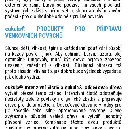
exteriér-ochranná barva se používá na všech plochách
vystavených zvlášť silnému větru, slunci a dalším vlivům
počasí - pro dlouhodobě odolné a pružné povrchy.
eukula® PRODUKTY PRO PŘÍPRAVU
VENKOVNÍCH POVRCHŮ
Slunce, déšť, vlhkost, špína a každodenní používání působí
na každý povrch jinak. Aby ochrana, barva, lazura, olej
optimálně fungovaly, musí být dřevo nejprve zbaveno
usazenin, zašednutí a vlhkosti. Důkladná příprava má
proto zásadní vliv na to, jak dobře bude výsledek vypadat a
jak dlouho vydrží.
eukula® Intenzivní čistič a eukula® Odšeďovač dřeva
vytváří přesně tento základ. Intenzivní čistič odstraňuje
nečistoty, zelené povlaky i organické zbytky a připravuje
dřevo pro další ošetření. Odšeďovač dřeva je vhodný pro
již zašedlé nebo silně opotřebované povrchy. Cíleně
zvýrazňuje původní vzhled dřeva a vytváří jednotný
původní vzhled. Kombinace těchto dvou produktů
zajišťuje rovnoměrné vstřebávání ochrany, barvy a péče, a