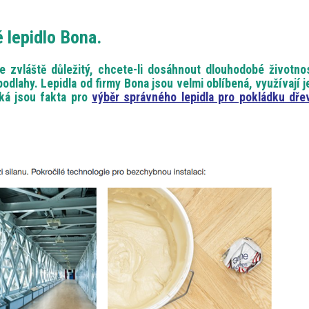
é lepidlo Bona.
e zvláště důležitý, chcete-li dosáhnout dlouhodobé životnos
dlahy. Lepidla od firmy Bona jsou velmi oblíbená, využívají j
ká jsou fakta pro
výběr správného lepidla pro pokládku dře