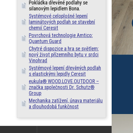
Pokládka dřevěné podlahy se
silanovým lepidlem Bona.
Systémové celoplošné lepení
laminátových podlah se stavební
chemií Ceresit
Povrchová technologie Amtico:
Quantum Guard
Chytré dispozice a hra se světlem:
nový život přízemního bytu v srdci
Vinohrad
Systémové lepení dřevěných podlah
s elastickými lepidly Ceresit
eukula® WOOD.LOVE.OUTDOOR –
značka společnosti Dr. Schutz®
Group
Mechanika zatížení, únava materiálu
a dlouhodobá funkčnost