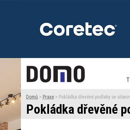
T
Domů
>
Praxe
> Pokládka dřevěné podlahy se silano
Pokládka dřevěné po