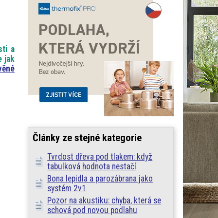
ti a
e jak
věné
Články ze stejné kategorie
Tvrdost dřeva pod tlakem: když
tabulková hodnota nestačí
Bona lepidla a parozábrana jako
systém 2v1
Pozor na akustiku: chyba, která se
schová pod novou podlahu