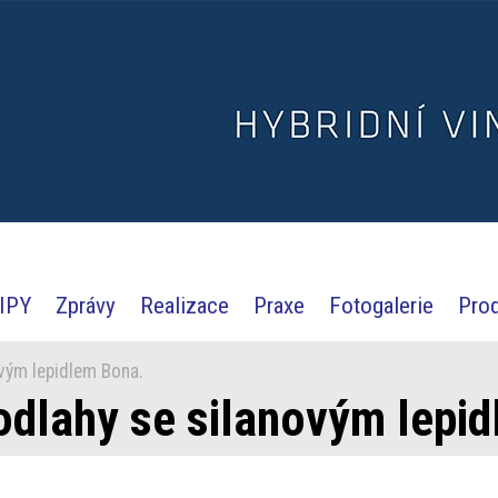
IPY
Zprávy
Realizace
Praxe
Fotogalerie
Pro
vým lepidlem Bona.
dlahy se silanovým lepi