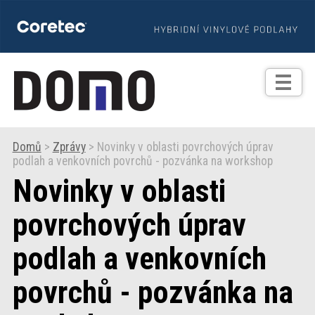
TIPY
Zprávy
Realizace
Domů
>
Zprávy
> Novinky v oblasti povrchových úprav
podlah a venkovních povrchů - pozvánka na workshop
Praxe
Novinky v oblasti
Fotogalerie
povrchových úprav
podlah a venkovních
Produkty
povrchů - pozvánka na
Prodejní