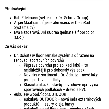
Přednášející:
Ralf Edelmann (šéftechnik Dr. Schutz Group)
Arjan Maatkamp (generální manažer DecoRad
Systems bv)
Eva Nezdarová, Jiří Kudrna (jednatelé floorcolor
s.r.o.)
Co vás čeká?
Dr. Schutz® floor remake systém s důrazem na
renovaci sportovních povrchů
Příprava povrchu pro aplikaci laků – to
nejdůležitější pro dokonalý výsledek
Novinky v sortimentu Dr. Schutz – nové laky
pro sportovní podlahy
Klasická ukázka stavby povrchové úpravy na
sportovních podlahách – dřevo a PVC
eukula® wood.floor.OUTDOOR
eukula® OUTDOOR – nová řada exteriérových
produktů – lazury, oleje, barvy