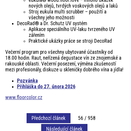
eukula® wood.floor.love – mnoho ukázek
nových olejů, tvrdých voskových olejů a laků
Stroj eukula multi scrubber – použití a
všechny jeho možnosti
DecoRad® a Dr. Schutz UV systém
Aplikace speciálního UV-laku tvrzeného UV
zářením
Praktické ukázky práce se stroji DecoRad
Večerní program pro všechny ubytované účastníky od
18.00 hodin. Raut, neřízená degustace vín ze znojemské a
rakouské oblasti. Večerní posezení, výměna zkušeností
mezi profesionály, diskuze u skleničky dobrého vína a jídla!
Pozvánka
Přihláška do 27. února 2026
www.floorcolor.cz
Předchozí článek
56 / 958
Následující článek