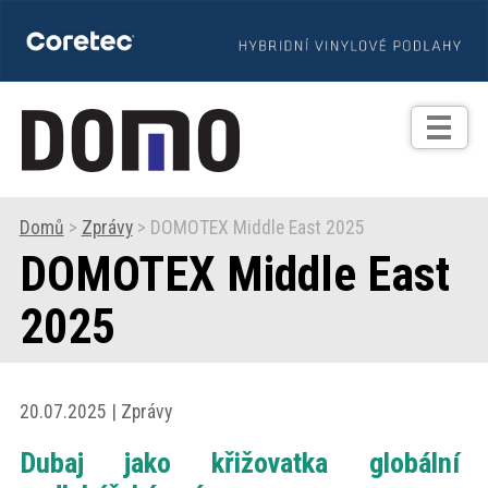
TIPY
Zprávy
Realizace
Domů
>
Zprávy
> DOMOTEX Middle East 2025
DOMOTEX Middle East
Praxe
2025
Fotogalerie
Produkty
20.07.2025 | Zprávy
Dubaj jako křižovatka globální
Prodejní