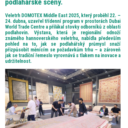
podlahářské scény.
akce
Veletrh DOMOTEX Middle East 2025, který proběhl 22. –
24. dubna, uzavřel třídenní program v prostorách Dubai
ProfiMag
World Trade Centre a přilákal stovky odborníků z oblasti
podlahovin. Výstava, která je regionální odnoží
známého hannoverského veletrhu, nabídla především
Kontakt
pohled na to, jak se podlahářský průmysl snaží
přizpůsobit měnícím se požadavkům trhu – a zároveň
jak se tradiční řemeslo vyrovnává s tlakem na inovace a
udržitelnost.