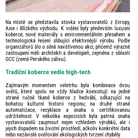
Na místě se představila stovka vystavovatelů z Evropy,
Asie i Blízkého východu. K vidění byly především luxusní
koberce, nové materiály s environmentálním přesahem a
technologická řešení slibující efektivnější výrobu. Podle
organizátorů šlo o silně navštívenou akci, přičemž výrazné
zastoupení měli architekti a developeři, zejména z oblasti
GCC (země Perského zálivu).
Tradiční koberce vedle high-tech
Zajímavým momentem veletrhu byla kombinace dvou
světů, které spolu ne vždy hladce koexistují: na jedné
straně ručně tkané koberce z hedvábí, odkazující na
bohatou kulturní historii regionu; na druhé straně
automatizace, recyklace a snaha o certifikovanou
udržitelnost. V několika expozicích byla patrná snaha
vystavovatelů zaujmout nejen vzhledem výrobků, ale i
jejich dopadem na životní prostředí, ačkoliv konkrétní data
nebo nezávislé ověřování ekologických tvrzení chyběly.