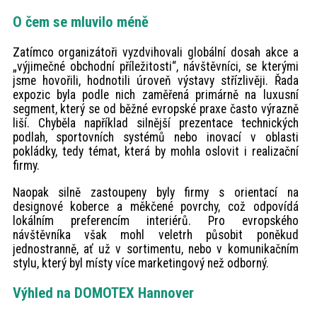
O čem se mluvilo méně
Zatímco organizátoři vyzdvihovali globální dosah akce a
„výjimečné obchodní příležitosti“, návštěvníci, se kterými
jsme hovořili, hodnotili úroveň výstavy střízlivěji. Řada
expozic byla podle nich zaměřená primárně na luxusní
segment, který se od běžné evropské praxe často výrazně
liší. Chyběla například silnější prezentace technických
podlah, sportovních systémů nebo inovací v oblasti
pokládky, tedy témat, která by mohla oslovit i realizační
firmy.
Naopak silně zastoupeny byly firmy s orientací na
designové koberce a měkčené povrchy, což odpovídá
lokálním preferencím interiérů. Pro evropského
návštěvníka však mohl veletrh působit poněkud
jednostranně, ať už v sortimentu, nebo v komunikačním
stylu, který byl místy více marketingový než odborný.
Výhled na DOMOTEX Hannover