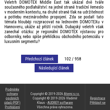
Veletrh DOMOTEX Middle East tak ukázal dvě tváře
současného podlahářství: na jedné straně tradiční řemeslo
v moderním kontextu, na druhé straně tlak na udržitelnost
a potřebu mezinárodního propojení. Zda se podaří tato
témata hlouběji rozpracovat na lednovém DOMOTEXu v
Hannoveru, ukáže až příští ročník. Dubajský veletrh však
zanechal otázku: je regionální DOMOTEX výstavou pro
odborníky, nebo spíše přehlídkou obchodního potenciálu v
luxusním segmentu?
Předchozí článek
102 / 958
Následující článek
Podmínky
ochrany
Copyright © 2019-2026
Atemi s.r.o.
osobních
Copyright © 2019-2026 Vladimír
Registrace
údajů (PDF)
Klaus -
AUDREY software
Přihlásit se
Prohlášení
Všechna práva vyhrazena.