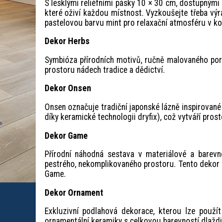
S lesklými reliéfními pásky 10 × 30 cm, dostupnými
které oživí každou místnost. Vyzkoušejte třeba v
pastelovou barvu mint pro relaxační atmosféru v ko
Dekor Herbs
Symbióza přírodních motivů, ručně malovaného porc
prostoru nádech tradice a dědictví.
Dekor Onsen
Onsen označuje tradiční japonské lázně inspirované
díky keramické technologii dryfix), což vytváří prost
Dekor Game
Přírodní náhodná sestava v materiálové a barev
pestrého, nekomplikovaného prostoru. Tento dekor m
Game.
Dekor Ornament
Exkluzivní podlahová dekorace, kterou lze použít
ornamentální keramiky s celkovou barevností dlažd