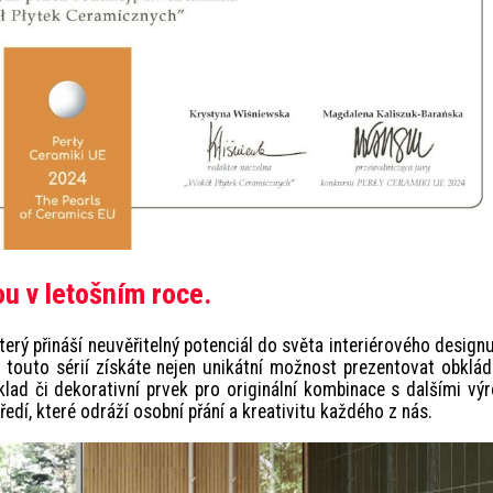
u v letošním roce.
terý přináší neuvěřitelný potenciál do světa interiérového design
S touto sérií získáte nejen unikátní možnost prezentovat obklá
klad či dekorativní prvek pro originální kombinace s dalšími vý
í, které odráží osobní přání a kreativitu každého z nás.