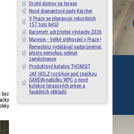
Druhý domov na terase
Nové diamantové pady Kärcher
V Praze se připravuje rekordních
157 tisíc bytů!
Barometr udržitelné výstavby 2026
Murexin - Velké stěhování v Praze !
Řemeslníci vydělávají nadprůměrně,
přesto nemohou sehnat
zaměstnance
Produktový katalog THOMSIT
JAF HOLZ rozšiřuje pod značkou
GARDIN nabídku WPC o nové
kolekce terasových prken a
fasádních obkladů
u bez
dačky
robky