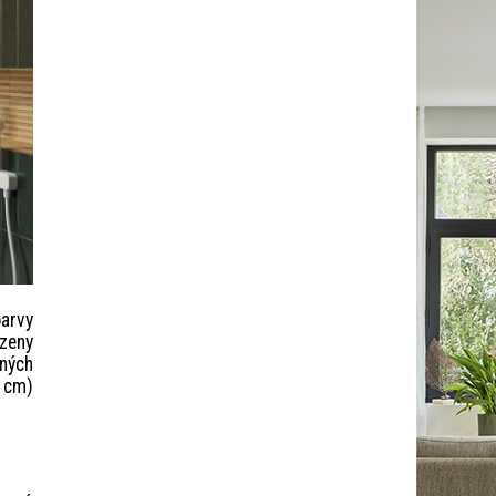
barvy
ízeny
vných
0 cm)