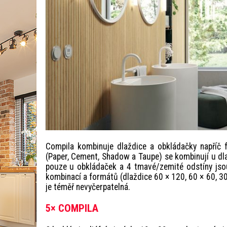
Compila kombinuje dlaždice a obkládačky napříč f
(Paper, Cement, Shadow a Taupe) se kombinují u dla
pouze u obkládaček a 4 tmavé/zemité odstíny jsou 
kombinací a formátů (dlaždice 60 × 120, 60 × 60, 30
je téměř nevyčerpatelná.
5× COMPILA