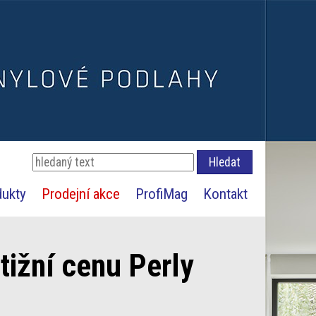
dukty
Prodejní akce
ProfiMag
Kontakt
tižní cenu Perly