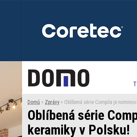
T
Domů
>
Zprávy
> Oblíbená série Compila je nominova
Oblíbená série Comp
keramiky v Polsku!