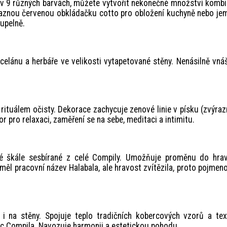
 v 9 různých barvách, můžete vytvořit nekonečné množství kombi
ýraznou červenou obkládačku cotto pro obložení kuchyně nebo j
upelně.
elánu a herbáře ve velikosti vytapetované stěny. Nenásilně vná
 rituálem očisty. Dekorace zachycuje zenové linie v písku (zvýra
or pro relaxaci, zaměření se na sebe, meditaci a intimitu.
né škále sesbírané z celé Compily. Umožňuje proměnu do hrav
ěl pracovní název Halabala, ale hravost zvítězila, proto pojmen
 i na stěny. Spojuje teplo tradičních kobercových vzorů a te
ic Compila. Navozuje harmonii a estetickou pohodu.