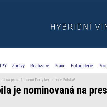
IPY
Zprávy
Realizace
Praxe
Fotogalerie
Pro
ná na prestižní cenu Perly keramiky v Polsku!
ila je nominovaná na pres