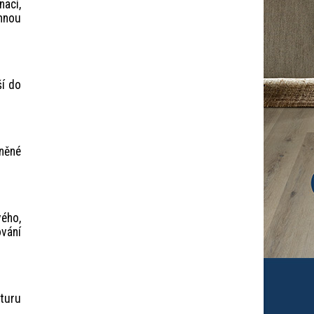
nací,
emnou
ší do
zněné
ého,
ování
xturu