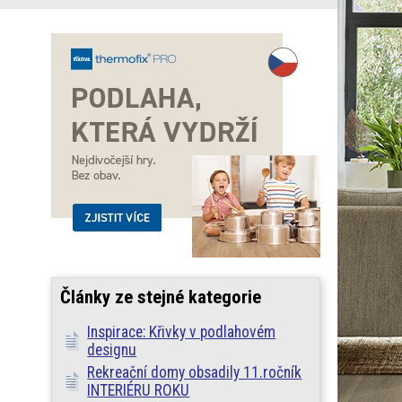
Články ze stejné kategorie
Inspirace: Křivky v podlahovém
designu
Rekreační domy obsadily 11.ročník
INTERIÉRU ROKU