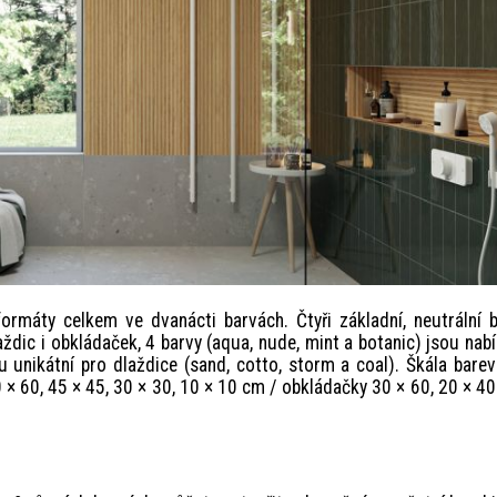
ormáty celkem ve dvanácti barvách. Čtyři základní, neutrální 
ždic i obkládaček, 4 barvy (aqua, nude, mint a botanic) jsou nab
unikátní pro dlaždice (sand, cotto, storm a coal). Škála bare
 × 60, 45 × 45, 30 × 30, 10 × 10 cm / obkládačky 30 × 60, 20 × 4