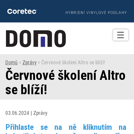
TIPY
Zprávy
Realizace
Domů
>
Zprávy
> Červnové školení Altro se blíží!
Červnové školení Altro
Praxe
se blíží!
Fotogalerie
Produkty
03.06.2024 | Zprávy
Přihlaste se na ně kliknutím na
Prodejní