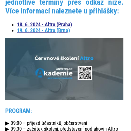
jednotlivé termíny přes odkaz níže.
akce
Více informací naleznete u přihlášky:
ProfiMag
18. 6. 2024 - Altro (Praha)
19. 6. 2024 - Altro (Brno)
Kontakt
PROGRAM:
▶ 09:00 – příjezd účastníků, občerstvení
▶ 09:30 – začátek školení, představení podlahovin Altro