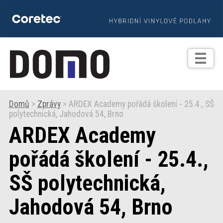
TIPY
Zprávy
Realizace
Domů
>
Zprávy
> ARDEX Academy pořádá školení - 25.4., SŠ
polytechnická, Jahodová 54, Brno
Praxe
ARDEX Academy
Fotogalerie
pořádá školení - 25.4.,
SŠ polytechnická,
Produkty
Jahodová 54, Brno
Prodejní