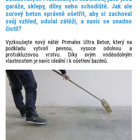
akce
garáže, sklepy, dílny nebo schodiště. Jak ale
surový beton správně ošetřit, aby si zachoval
svůj vzhled, odolal zátěži, a navíc se snadno
ProfiMag
čistil?
Vyzkoušejte nový nátěr Primalex Ultra Beton, který na
Kontakt
podkladu vytvoří pevnou, vysoce odolnou a
protiskluzovou vrstvu. Díky svým voděodolným
vlastnostem je navíc ideální i k ošetření bazénů.