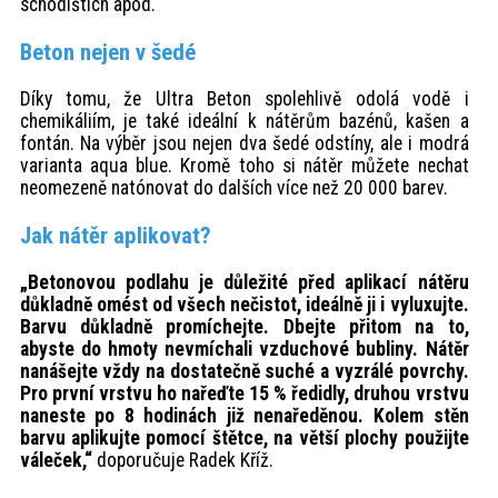
schodištích apod.
Beton nejen v šedé
Díky tomu, že Ultra Beton spolehlivě odolá vodě i
chemikáliím, je také ideální k nátěrům bazénů, kašen a
fontán. Na výběr jsou nejen dva šedé odstíny, ale i modrá
varianta aqua blue. Kromě toho si nátěr můžete nechat
neomezeně natónovat do dalších více než 20 000 barev.
Jak nátěr aplikovat?
„Betonovou podlahu je důležité před aplikací nátěru
důkladně omést od všech nečistot, ideálně ji i vyluxujte.
Barvu důkladně promíchejte. Dbejte přitom na to,
abyste do hmoty nevmíchali vzduchové bubliny. Nátěr
nanášejte vždy na dostatečně suché a vyzrálé povrchy.
Pro první vrstvu ho nařeďte 15 % ředidly, druhou vrstvu
naneste po 8 hodinách již nenaředěnou. Kolem stěn
barvu aplikujte pomocí štětce, na větší plochy použijte
váleček,“
doporučuje Radek Kříž.