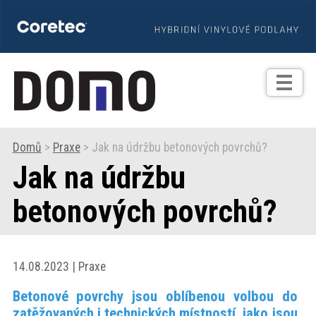
TIPY
Zprávy
Realizace
Domů
>
Praxe
> Jak na údržbu betonových povrchů?
Jak na údržbu
Praxe
betonových povrchů?
Fotogalerie
Produkty
14.08.2023 | Praxe
Betonové povrchy jsou oblíbenou volbou do
Prodejní
zatěžovaných i technických místností, jako jsou