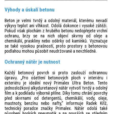
Výhody a úskalí betonu
Beton je velmi tvrdý a odolný materiál, kterému nevadí
výkyvy teplot ani vlhkost. Odolá dokonce i vysoké zátěži.
Pokud však plochám z hrubého betonu nedopřejete vrchní
ochranu, brzy se na nich objeví skvrny od oleje a
chemikálií, praskliny nebo oděrky od kamínků. Vyznačuje
se také vysokou prašností, proto prostory s betonovou
podlahou mohou působit neudržovaně a nevzhledně.
Ochranný nátěr je nutnost
Každý betonový povrch si proto zaslouží ochrannou
úpravu. „Pro ošetření betonových ploch v interiéru i
exteriéru je ideální nový Primalex Ultra Beton. Tento
jednosložkový alkyduretanový nátěr vytvoří tvrdý a odolný
film a k podkladu výborně přilne. Díky tomu chrání povrchy
před skvrnami od detergentů, chemikálií, vody, oleje,
mastnoty, benzínu nebo nafty,“ informuje Radek Kříž,
technický poradce značky Primalex. Nátěr odolá také
působení horkých pneumatik a na površích se středním