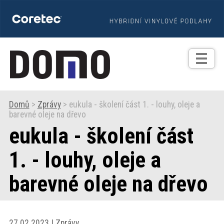
TIPY
Zprávy
Realizace
Domů
>
Zprávy
> eukula - školení část 1. - louhy, oleje a
barevné oleje na dřevo
Praxe
eukula - školení část
Fotogalerie
1. - louhy, oleje a
barevné oleje na dřevo
Produkty
Prodejní
27.02.2023 | Zprávy