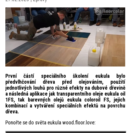
akce
ProfiMag
Kontakt
První částí speciálního školení eukula bylo
předvlhčování dřeva před olejováním, použití
jednotlivých louhů pro různé efekty na dubové dřevině
a následná aplikace jak transparentního oleje eukula oil
1FS, tak barevných olejů eukula coloroil FS, jejich
kombinací a vytváření speciálních efektů na povrchu
dřeva.
Ponořte se do světa eukula wood.floor.love: