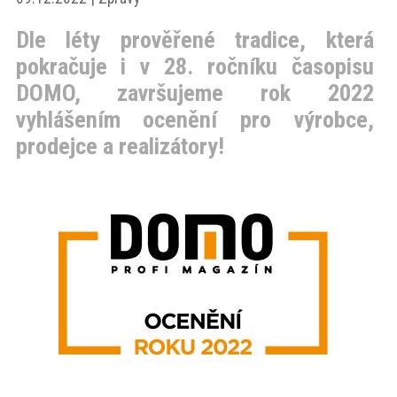
akce
Dle léty prověřené tradice, která
pokračuje i v 28. ročníku časopisu
ProfiMag
DOMO, završujeme rok 2022
vyhlášením ocenění pro výrobce,
Kontakt
prodejce a realizátory!