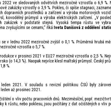
 2022 ve sledovaných odvětvích meziročně vzrostla o 6,9 %. 
nové zakázky vzrostly o 3,9 %. Pokles, či spíše stagnaci, zaznam
ch dopravních prostředků a zařízení a výroba motorových vozid
l, kovodělný průmysl a výroba elektrických zařízení. „V posle
ch zakázek v podstatě stejná. Vysoká tempa růstu ve vybra
na zvyšujícími se cenami,“ říká
Iveta Danišová z oddělení stati
 se v lednu 2022 meziročně zvýšil o 0,1 %. Průměrná hrubá mě
ziročně vzrostla o 5,7 %.
odukce v prosinci 2021 v EU27 meziročně vzrostla o 2,5 %. Nej
arsko (o 14,3 %). Naopak nejvíce klesl maltský průmysl. Český pr
 1,8 %.
leden 2021. V souladu s revizní politikou ČSÚ byly zárove
 leden až prosinec 2021.
ištění o vliv počtu pracovních dnů. Meziměsíční, popř. mezičtvrt
ky k růstu, nebo poklesu, jsou počítány z dat očištěných o vliv 