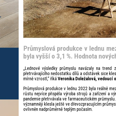
Průmyslová produkce v lednu mez
byla vyšší o 3,1 %. Hodnota novýc
„Lednové výsledky průmyslu navázaly na trend 
přetrvávajícího nedostatku dílů a odstávek sice kle
mírně vzrostl,“ říká
Veronika Doležalová, vedoucí o
Průmyslová produkce v lednu 2022 byla reálně mez
růstu nejvíce přispěla výroba strojů a zařízení a 
pandemie přetrvávala ve farmaceutickém průmyslu
významněji klesla ještě ve dřevozpracujícím průmysl
ovlivněn nadprůměrně teplým počasím.