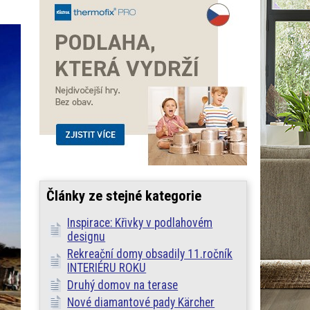
Články ze stejné kategorie
Inspirace: Křivky v podlahovém
designu
Rekreační domy obsadily 11.ročník
INTERIÉRU ROKU
Druhý domov na terase
Nové diamantové pady Kärcher