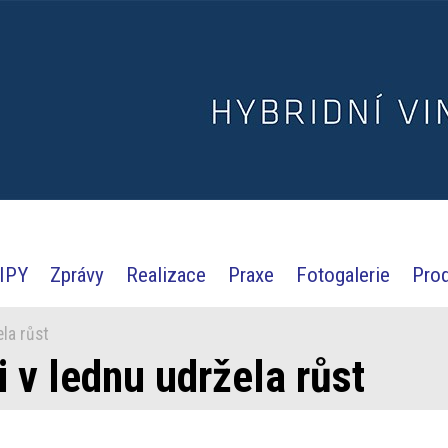
IPY
Zprávy
Realizace
Praxe
Fotogalerie
Pro
la růst
 v lednu udržela růst