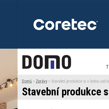
T
Domů
>
Zprávy
> Stavební produkce si v lednu udrže
Stavební produkce si