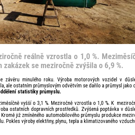
iročně reálně vzrostla o 1,0 %. Meziměsí
h zakázek se meziročně zvýšila o 6,9 %.
ze závěru minulého roku. Výroba motorových vozidel v důsl
sla, ale ostatním průmyslovým odvětvím se dařilo a průmysl jako 
ddělení statistiky průmyslu.
iměsíčně vyšší o 3,1 %. Meziročně vzrostla o 1,0 %. K meziro
výroba ostatních dopravních prostředků. Zvýšená poptávka v důs
. Kromě již zmíněného automobilového průmyslu produkce mezir
u. Pokles výroby elektřiny, plynu, tepla a klimatizovaného vzduch