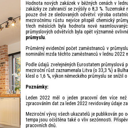
Hodnota nových zakázek v běžných cenách v lednu
zakázky ze zahraničí se zvýšily o 8,3 %. Tuzemské 
pouze dvě ze sledovaných odvětví: výroba ostatní
meziročnímu růstu nejvíce přispěl chemický průmys
třech měsících byla hodnota nově nasmlouvaný
průmyslových odvětvích byla opět významně ovlivně
průmyslu
.
Průměrný evidenční počet zaměstnanců v průmyslu
nominální mzda těchto zaměstnanců v lednu 2022 me
Podle údajů zveřejněných Eurostatem průmyslová pr
meziroční růst zaznamenala Litva (o 33,3 %) a Bulh
klesl o 1,6 %, výkon německého průmyslu se snížil o
Poznámky:
Leden 2022 měl o jeden pracovní den více než 
zpracováním dat za leden 2022 revidovány údaje za
Meziroční vývoj všech ukazatelů je publikován po oč
tempa jsou očištěna také o vliv sezónnosti. Příspěv
pracovních dnů.