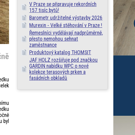
V Praze se připravuje rekordních
157 tisíc bytů!
Barometr udržitelné výstavby 2026
Murexin - Velké stěhování v Praze !
Řemeslníci vydělávají nadprůměrně,
přesto nemohou sehnat
zaměstnance
Produktový katalog THOMSIT
čně
JAF HOLZ rozšiřuje pod značkou
GARDIN nabídku WPC o nové
kolekce terasových prken a
fasádních obkladů
edku
celek
čnímu
ledku
očně
u byl