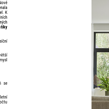
Nové
enala
el. K
dních
ných
stiky
síční
větší
ůmysl
ň se
letní
počtu