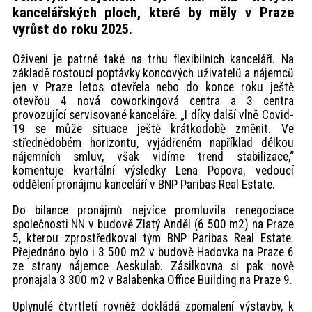
kancelářských ploch, které by měly v Praze
vyrůst do roku 2025.
Oživení je patrné také na trhu flexibilních kanceláří. Na
základě rostoucí poptávky koncových uživatelů a nájemců
jen v Praze letos otevřela nebo do konce roku ještě
otevřou 4 nová coworkingová centra a 3 centra
provozující servisované kanceláře. „I díky další vlně Covid-
19 se může situace ještě krátkodobě změnit. Ve
střednědobém horizontu, vyjádřeném například délkou
nájemních smluv, však vidíme trend stabilizace,“
komentuje kvartální výsledky Lena Popova, vedoucí
oddělení pronájmu kanceláří v BNP Paribas Real Estate.
Do bilance pronájmů nejvíce promluvila renegociace
společnosti NN v budově Zlatý Anděl (6 500 m2) na Praze
5, kterou zprostředkoval tým BNP Paribas Real Estate.
Přejednáno bylo i 3 500 m2 v budově Hadovka na Praze 6
ze strany nájemce Aeskulab. Zásilkovna si pak nově
pronajala 3 300 m2 v Balabenka Office Building na Praze 9.
Uplynulé čtvrtletí rovněž dokládá zpomalení výstavby, k