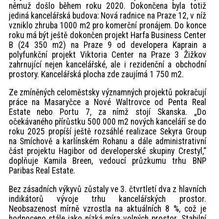
němuž došlo během roku 2020. Dokončena byla totiž
jediná kancelářská budova: Nová radnice na Praze 12, v níž
vzniklo zhruba 1000 m2 pro komerční pronájem. Do konce
roku má být ještě dokončen projekt Harfa Business Center
B (24 350 m2) na Praze 9 od developera Kaprain a
polyfunkční projekt Viktoria Center na Praze 3 Žižkov
zahrnující nejen kancelářské, ale i rezidenční a obchodní
prostory. Kancelářská plocha zde zaujímá 1 750 m2.
Ze zmíněných celoměstsky významných projektů pokračují
práce na Masaryčce a Nové Waltrovce od Penta Real
Estate nebo Portu 7, za nímž stojí Skanska. „Do
očekávaného přírůstku 500 000 m2 nových kanceláří se do
roku 2025 propíší ještě rozsáhlé realizace Sekyra Group
na Smíchově a karlínském Rohanu a dále administrativní
část projektu Hagibor od developerské skupiny Crestyl,“
doplňuje Kamila Breen, vedoucí průzkumu trhu BNP
Paribas Real Estate.
Bez zásadních výkyvů zůstaly ve 3. čtvrtletí dva z hlavních
indikátorů vývoje trhu kancelářských prostor.
Neobsazenost mírně vzrostla na aktuálních 8 %, což je
hodnoceno stále jako nízká míra volných prostor. Stabilní