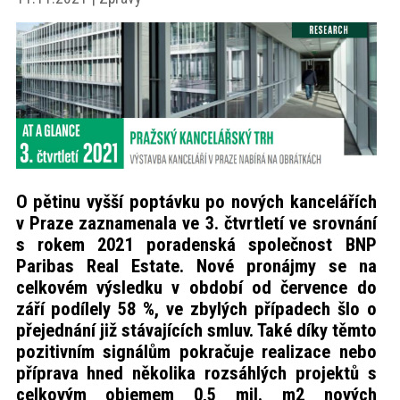
akce
ProfiMag
Kontakt
O pětinu vyšší poptávku po nových kancelářích
v Praze zaznamenala ve 3. čtvrtletí ve srovnání
s rokem 2021 poradenská společnost BNP
Paribas Real Estate. Nové pronájmy se na
celkovém výsledku v období od července do
září podílely 58 %, ve zbylých případech šlo o
přejednání již stávajících smluv. Také díky těmto
pozitivním signálům pokračuje realizace nebo
příprava hned několika rozsáhlých projektů s
celkovým objemem 0,5 mil. m2 nových