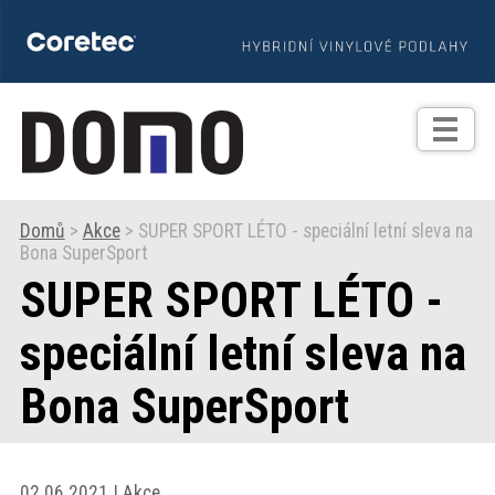
TIPY
Zprávy
Realizace
Domů
>
Akce
> SUPER SPORT LÉTO - speciální letní sleva na
Bona SuperSport
Praxe
SUPER SPORT LÉTO -
Fotogalerie
speciální letní sleva na
Bona SuperSport
Produkty
Prodejní
02.06.2021 | Akce