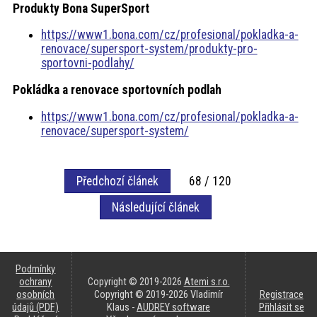
Produkty Bona SuperSport
https://www1.bona.com/cz/profesional/pokladka-a-
renovace/supersport-system/produkty-pro-
sportovni-podlahy/
Pokládka a renovace sportovních podlah
https://www1.bona.com/cz/profesional/pokladka-a-
renovace/supersport-system/
Předchozí článek
68 / 120
Následující článek
Podmínky
ochrany
Copyright © 2019-2026
Atemi s.r.o.
osobních
Copyright © 2019-2026 Vladimír
Registrace
údajů (PDF)
Klaus -
AUDREY software
Přihlásit se