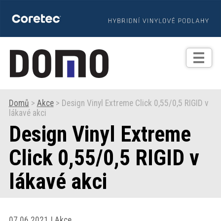
TIPY
Zprávy
Realizace
Domů
>
Akce
> Design Vinyl Extreme Click 0,55/0,5 RIGID v
lákavé akci
Praxe
Design Vinyl Extreme
Fotogalerie
Click 0,55/0,5 RIGID v
lákavé akci
Produkty
Prodejní
07.06.2021 | Akce