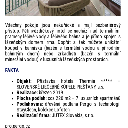
Všechny pokoje jsou nekuřácké a mají bezbariérový
přístup. Pětihvězdičkový hotel se nachází nad termálními
prameny léčivé vody a léčivého bahna a je přímo spojen s
lázeňským domem Irma. Dopřát si tak můžete unikátní
koupel v bahnisku (bazén s termální vodou a přírodním
bahnitým dnem) nebo zrkadlišti (bazén s termální
minerální vodou) v luxusních lázeňských prostorách.
FAKTA
Objekt:
Přístavba hotela Thermia ***** –
SLOVENSKÉ LIEČEBNÉ KÚPELE PIEŠŤANY, a.s.
Realizace:
březen 2019
Plocha podlah:
cca 220 m2 – 7 luxusních apartmánů
Podlahovina:
dřevěná podlaha Pergo s technologií
StayClean, kolekce Lofoten
Realizační firma:
JUTEX Slovakia, s.r.o.
pro.pergo.cz