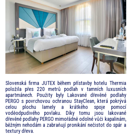
akce
ProfiMag
Kontakt
Slovenská firma JUTEX během přístavby hotelu Thermia
položila přes 220 metrů podlah v tamních luxusních
apartmánech. Použity byly Lakované dřevěné podlahy
PERGO s povrchovou ochranou StayClean, která pokrývá
celou plochu lamely a krátkého spoje pomocí
voděodpudivého povlaku. Díky tomu jsou lakované
dřevěné podlahy PERGO mimořádně odolné vůči kapalinám,
běžným nehodám a zabraňují pronikání nečistot do spár a
textury dřeva.