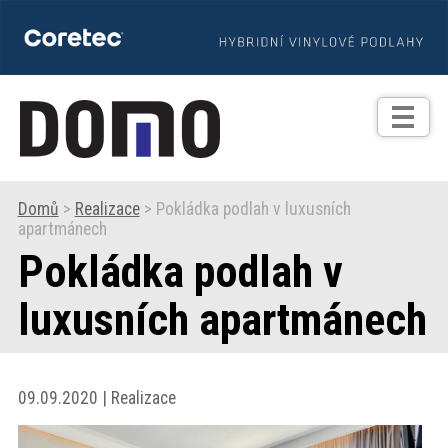
TIPY
Zprávy
Realizace
Domů
>
Realizace
> Pokládka podlah v luxusních
apartmánech
Praxe
Pokládka podlah v
Fotogalerie
luxusních apartmánech
Produkty
09.09.2020 | Realizace
Prodejní