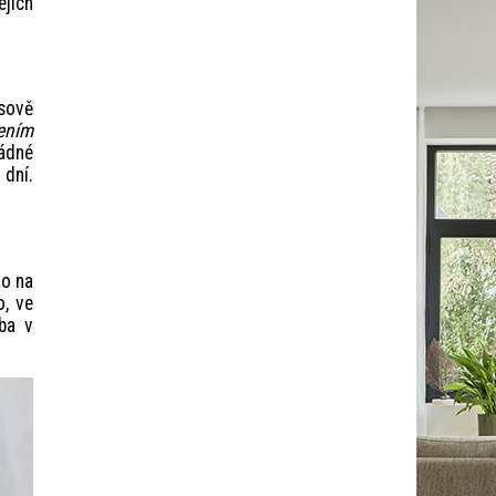
ejich
asově
žením
žádné
 dní.
to na
o, ve
ba v