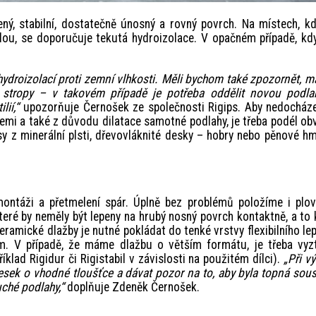
ý, stabilní, dostatečně únosný a rovný povrch.
Na místech, kd
dou, se doporučuje tekutá hydroizolace. V opačném případě, kd
ydroizolací proti zemní vlhkosti. Měli bychom také zpozornět, 
 stropy – v takovém případě je potřeba oddělit novou podla
lií,“
upozorňuje Černošek ze společnosti Rigips. Aby nedocház
mi a také z důvodu dilatace samotné podlahy, je třeba podél o
ásy z minerální plsti, dřevovláknité desky – hobry nebo pěnové h
ontáži a přetmelení spár. Úplně bez problémů položíme i plov
teré by neměly být lepeny na hrubý nosný povrch kontaktně, a to 
eramické dlažby je nutné pokládat do tenké vrstvy flexibilního lep
. V případě, že máme dlažbu o větším formátu, je třeba vyzt
klad Rigidur či Rigistabil v závislosti na použitém dílci).
„Při v
esek o vhodné tloušťce a dávat pozor na to, aby byla topná sou
ché podlahy,“
doplňuje Zdeněk Černošek.