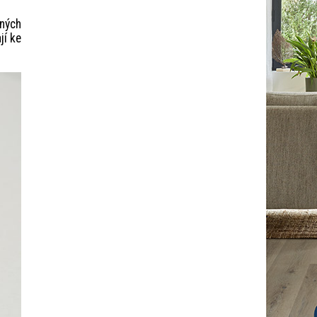
tných
jí ke