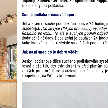
doplňuje
Zdeněk Černošek ze společnosti Rigips
snadná a rychlá pokládka.
Suchá podlaha = časová úspora
Doba zrání u suché podlahy činí pouze 24 hodin, 
úspornější.
„Co se týče vlhkých procesů, ty vyžaduj
finálního povrchu. To ale u suchých podlah odpadá
dodatečné náklady. Doba zrání je pouhých 24 hodin
Anhydridové jsou pak závislé na vnějších podmínkách
Jak na ni aneb co je dobré vědět
Desky i podlahové dílce suchého podlahového systému
rovné ploše tak, aby byly chráněny před přímým p
vlhkých prostorách se používají suché podlahy 
koupelnách, na WC a v kuchyních.