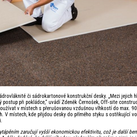
drovláknité či sádrokartonové konstrukční desky. „Mezi jejich h
ý postup při pokládce,“ uvádí Zdeněk Černošek, Off-site constru
oužívat v místech s přerušovanou vzdušnou vlhkostí do max. 90
ch. V místech, kde přijdou desky do přímého styku s ostřikující v
i.
ápěním zaručují vyšší ekonomickou efektivitu, což je další bene