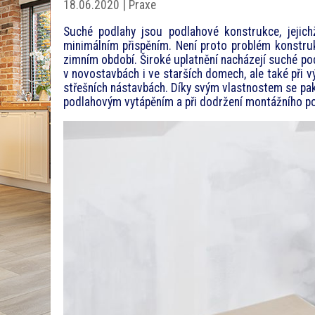
18.06.2020 | Praxe
Suché podlahy jsou podlahové konstrukce, jejic
minimálním přispěním. Není proto problém konstruk
zimním období. Široké uplatnění nacházejí suché p
v novostavbách i ve starších domech, ale také při 
střešních nástavbách. Díky svým vlastnostem se pak
podlahovým vytápěním a při dodržení montážního pos