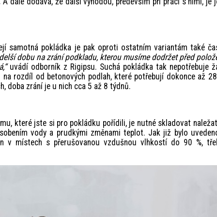
.
A dále dodává, že další výhodou, především při práci s nimi, je j
její samotná pokládka je pak oproti ostatním variantám také č
í delší dobu na zrání podkladu, kterou musíme dodržet před polo
,“
uvádí odborník z Rigipsu. Suchá pokládka tak nepotřebuje 
 na rozdíl od betonových podlah, které potřebují dokonce až 28
, doba zrání je u nich cca 5 až 8 týdnů.
, které jste si pro pokládku pořídili, je nutné skladovat naleža
ůsobením vody a prudkými změnami teplot. Jak již bylo uveden
jen v místech s přerušovanou vzdušnou vlhkostí do 90 %, tře