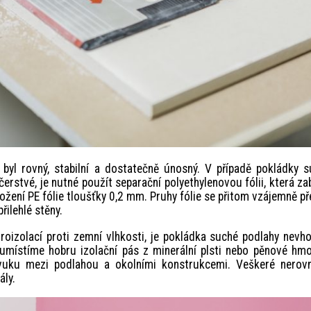
y byl rovný, stabilní a dostatečně únosný. V případě pokládky 
rstvé, je nutné použít separační polyethylenovou fólii, která za
ožení PE fólie tloušťky 0,2 mm. Pruhy fólie se přitom vzájemně př
ilehlé stěny.
roizolací proti zemní vlhkosti, je pokládka suché podlahy nevh
 umístíme hobru izolační pás z minerální plsti nebo pěnové hm
uku mezi podlahou a okolními konstrukcemi. Veškeré nerovn
ály.