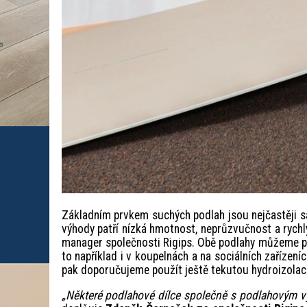
Základním prvkem suchých podlah jsou nejčastěji sá
výhody patří nízká hmotnost, neprůzvučnost a rychl
manager společnosti Rigips. Obě podlahy můžeme p
to například i v koupelnách a na sociálních zařízení
pak doporučujeme použít ještě tekutou hydroizolac
„Některé podlahové dílce společně s podlahovým vyt