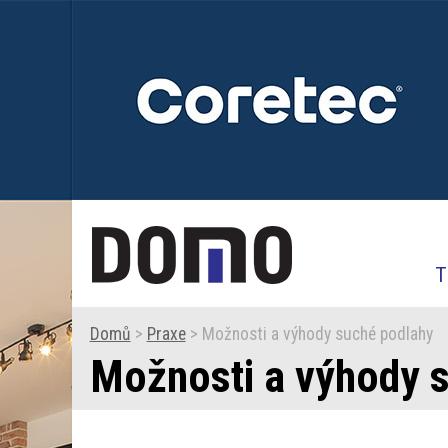
T
Domů
>
Praxe
> Možnosti a výhody suché podlahy
Možnosti a výhody 