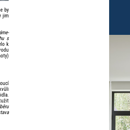
e by
y jim
máme-
hu s
elo k
bvodu
moty)
oucí
kvůli
idla.
užit
ýběru
stava