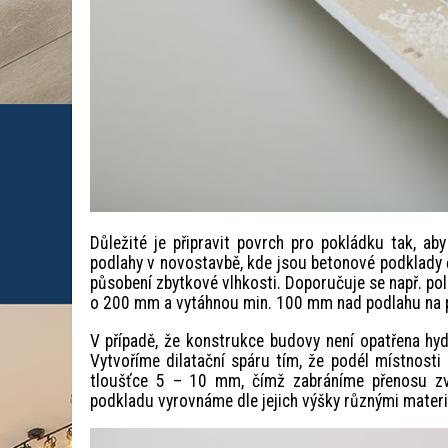
Důležité je připravit povrch pro pokládku tak, ab
podlahy v novostavbě, kde jsou betonové podklady če
působení zbytkové vlhkosti. Doporučuje se např. pol
o 200 mm a vytáhnou min. 100 mm nad podlahu na př
V případě, že konstrukce budovy není opatřena hyd
Vytvoříme dilatační spáru tím, že podél místnosti
tloušťce 5 – 10 mm, čímž zabráníme přenosu zv
podkladu vyrovnáme dle jejich výšky různými materi