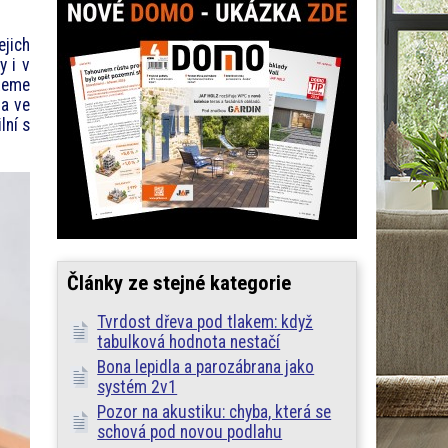
jich
y i v
ůžeme
 a ve
lní s
Články ze stejné kategorie
Tvrdost dřeva pod tlakem: když
tabulková hodnota nestačí
Bona lepidla a parozábrana jako
systém 2v1
Pozor na akustiku: chyba, která se
schová pod novou podlahu