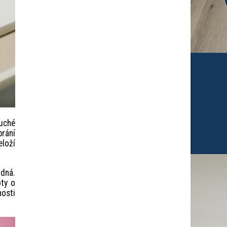
suché
brání
eloží
odná.
oty o
osti