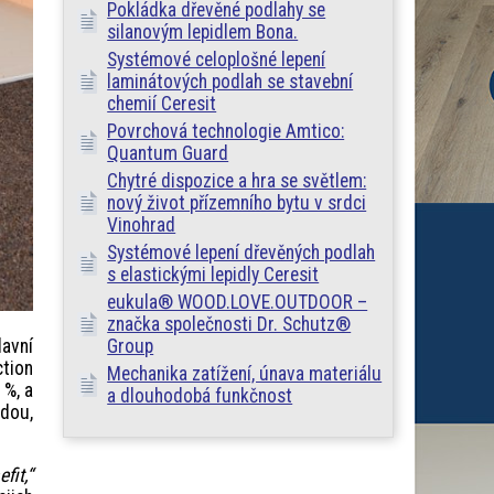
Pokládka dřevěné podlahy se
silanovým lepidlem Bona.
Systémové celoplošné lepení
laminátových podlah se stavební
chemií Ceresit
Povrchová technologie Amtico:
Quantum Guard
Chytré dispozice a hra se světlem:
nový život přízemního bytu v srdci
Vinohrad
Systémové lepení dřevěných podlah
s elastickými lepidly Ceresit
eukula® WOOD.LOVE.OUTDOOR –
značka společnosti Dr. Schutz®
lavní
Group
ction
Mechanika zatížení, únava materiálu
 %, a
a dlouhodobá funkčnost
odou,
fit,“