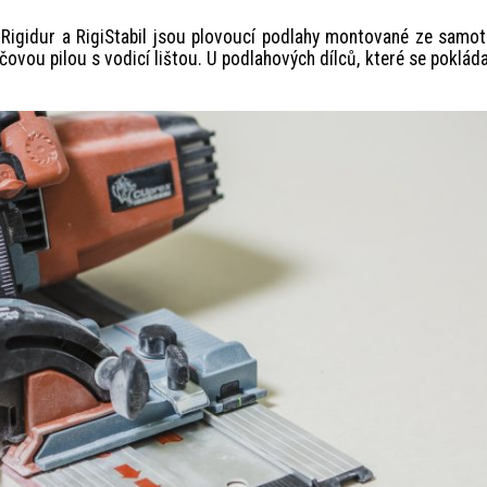
y Rigidur a RigiStabil jsou plovoucí podlahy montované ze samo
vou pilou s vodicí lištou. U podlahových dílců, které se pokláda