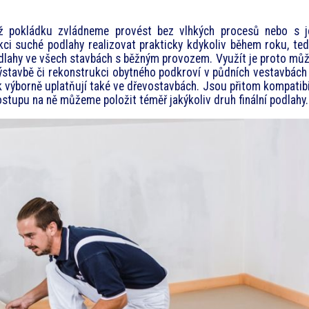
hž pokládku zvládneme provést bez vlhkých procesů nebo s je
ci suché podlahy realizovat prakticky kdykoliv během roku, ted
odlahy ve všech stavbách s běžným provozem. Využít je proto m
výstavbě či rekonstrukci obytného podkroví v půdních vestavbách
 výborně uplatňují také ve dřevostavbách. Jsou přitom kompatibi
tupu na ně můžeme položit téměř jakýkoliv druh finální podlahy.