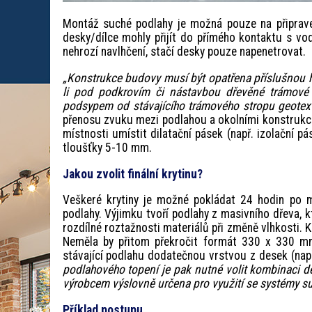
Montáž suché podlahy je možná pouze na připraven
desky/dílce mohly přijít do přímého kontaktu s vo
nehrozí navlhčení, stačí desky pouze napenetrovat.
„Konstrukce budovy musí být opatřena příslušnou h
li pod podkrovím či nástavbou dřevěné trámové
podsypem od stávajícího trámového stropu geotexti
přenosu zvuku mezi podlahou a okolními konstrukce
místnosti umístit dilatační pásek (např. izolační p
tloušťky 5-10 mm.
Jakou zvolit finální krytinu?
Veškeré krytiny je možné pokládat 24 hodin po m
podlahy. Výjimku tvoří podlahy z masivního dřeva, k
rozdílné roztažnosti materiálů při změně vlhkosti. K
Neměla by přitom překročit formát 330 x 330 mm
stávající podlahu dodatečnou vrstvou z desek (napří
podlahového topení je pak nutné volit kombinaci d
výrobcem výslovně určena pro využití se systémy su
Příklad postupu